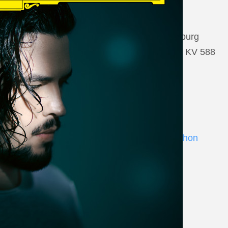
22 August 2026
Salzburg, Großes Festspielhaus Salzburg
Wolfgang Amadeus Mozart: Così fan tutte KV 588
www.salzburgfestival.at
Andrè Schuen at Deutsche Grammophon