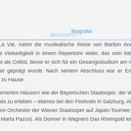
Biografie
HOME
BIOGRAPHY
CALENDAR
DI
f La Val, nahm die musikalische Reise von Bariton A
ese Vielseitigkeit in einem Repertoire wider, das vom i
t als Cellist, bevor er sich für ein Gesangsstudium a
air geprägt wurde. Nach seinem Abschluss war er En
 zu Hause.
mmierten Häusern wie der Bayerischen Staatsoper, der
a zu erleben – ebenso bei den Festivals in Salzburg, Ai
dem Orchester der Wiener Staatsoper auf Japan-Tournee (
.: Marta Pazos). Als Donner in Wagners Das Rheingold keh