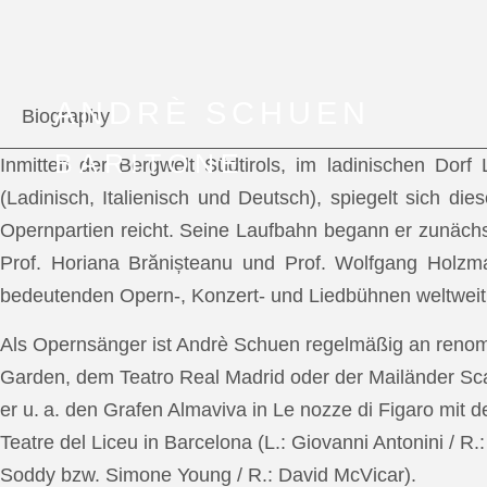
ANDRÈ SCHUEN
Biography
BARITONE
Inmitten der Bergwelt Südtirols, im ladinischen Dor
(Ladinisch, Italienisch und Deutsch), spiegelt sich di
Opernpartien reicht. Seine Laufbahn begann er zunächs
Prof. Horiana Brănișteanu und Prof. Wolfgang Holzm
bedeutenden Opern-, Konzert- und Liedbühnen weltweit
Als Opernsänger ist Andrè Schuen regelmäßig an reno
Garden, dem Teatro Real Madrid oder der Mailänder Scal
er u. a. den Grafen Almaviva in Le nozze di Figaro mit 
Teatre del Liceu in Barcelona (L.: Giovanni Antonini / R
Soddy bzw. Simone Young / R.: David McVicar).