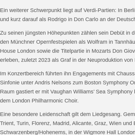
Ein weiterer Schwerpunkt liegt auf Verdi-Partien: In Berl
und kurz darauf als Rodrigo in Don Carlo an der Deutsche
Zu seinen jüngsten Höhepunkten zählen sein Debüt in de
den Münchner Opernfestspielen als Wolfram in Tannhäus
House London sowie die Titelpartie in Mozarts Don Giov
erleben, zuletzt 2023 als Graf in der Neuproduktion v
Im Konzertbereich führten ihn Engagements mit Chauss
Sinfonie unter Andris Nelsons zum Boston Symphony Or
Raum gastiert er mit Vaughan Williams’ Sea Symphony
dem London Philharmonic Choir.
Eine besondere Leidenschaft gilt dem Liedgesang. Gemei
Trient, Turin, Florenz, Madrid, Alicante, Graz, Wien und
Schwarzenberg/Hohenems, in der Wigmore Hall London, b