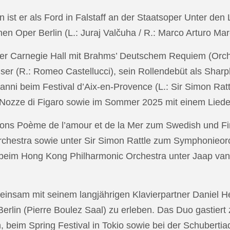
in ist er als Ford in Falstaff an der Staatsoper Unter de
n Oper Berlin (L.: Juraj Valčuha / R.: Marco Arturo Mare
r Carnegie Hall mit Brahms’ Deutschem Requiem (Orchestr
er (R.: Romeo Castellucci), sein Rollendebüt als Shar
anni beim Festival d’Aix-en-Provence (L.: Sir Simon Ra
on Nozze di Figaro sowie im Sommer 2025 mit einem Lied
ons Poème de l’amour et de la Mer zum Swedish und Fi
chestra sowie unter Sir Simon Rattle zum Symphonieorc
 beim Hong Kong Philharmonic Orchestra unter Jaap v
nsam mit seinem langjährigen Klavierpartner Daniel Heid
 Berlin (Pierre Boulez Saal) zu erleben. Das Duo gastier
eim Spring Festival in Tokio sowie bei der Schubertia