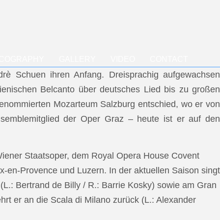
SCOGRAPHY
GALLERY
VIDEO
CONTACT
ndrè Schuen ihren Anfang. Dreisprachig aufgewachsen
talienischen Belcanto über deutsches Lied bis zu großen
m renommierten Mozarteum Salzburg entschied, wo er von
semblemitglied der Oper Graz – heute ist er auf den
 Wiener Staatsoper, dem Royal Opera House Covent
x-en-Provence und Luzern. In der aktuellen Saison singt
L.: Bertrand de Billy / R.: Barrie Kosky) sowie am Gran
rt er an die Scala di Milano zurück (L.: Alexander