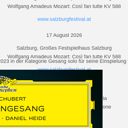
Wolfgang Amadeus Mozart: Così fan tutte KV 588
www.salzburgfestival.at
17 August 2026
Salzburg, Großes Festspielhaus Salzburg
Wolfgang Amadeus Mozart: Così fan tutte KV 588
2023 in der Kategorie Gesang solo für seine Einspielu
www.salzburgfestival.at
20 August 2026
Vilabertran, Canònica de Santa Maria
Johannes Brahms: Die schöne Magelone
www.schubertiada.cat