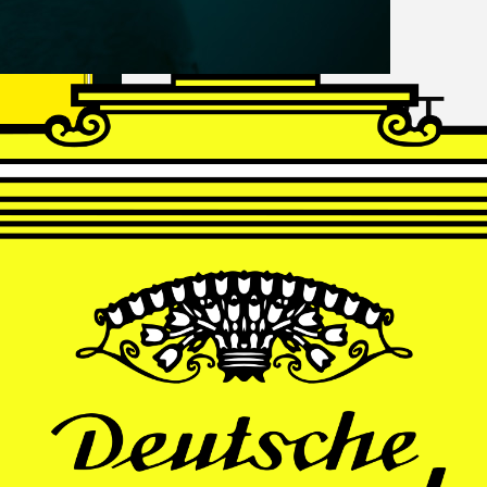
FRANZ
SCHUBERT
Schwanengesang
Andrè Schuen, Baritone
Daniel Heide, Piano