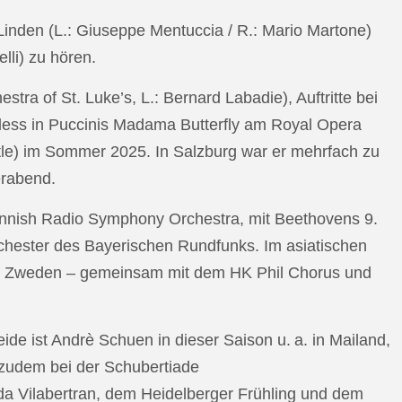
n Linden (L.: Giuseppe Mentuccia / R.: Mario Martone)
lli) zu hören.
a of St. Luke’s, L.: Bernard Labadie), Auftritte bei
pless in Puccinis Madama Butterfly am Royal Opera
ttle) im Sommer 2025. In Salzburg war er mehrfach zu
erabend.
nnish Radio Symphony Orchestra, mit Beethovens 9.
hester des Bayerischen Rundfunks. Im asiatischen
an Zweden – gemeinsam mit dem HK Phil Chorus und
e ist Andrè Schuen in dieser Saison u. a. in Mailand,
t zudem bei der Schubertiade
da Vilabertran, dem Heidelberger Frühling und dem