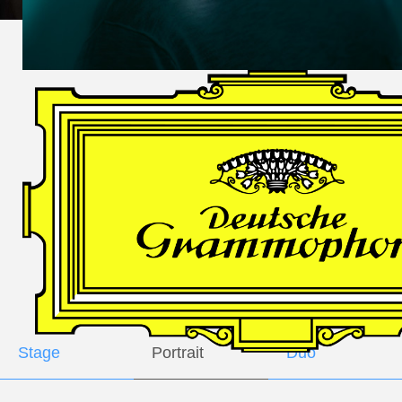
DES
HARFNERS
Andrè Schuen,
Baritone
Daniel Heide,
Piano
GALLERY
Stage
Portrait
Duo