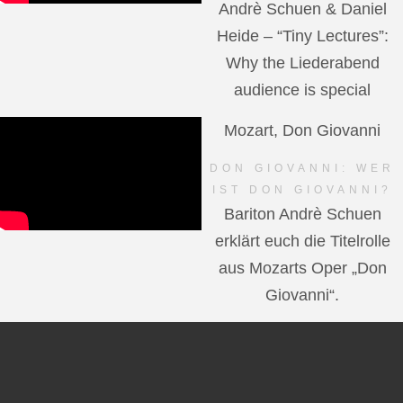
Andrè Schuen & Daniel
Heide – “Tiny Lectures”:
Why the Liederabend
audience is special
Mozart, Don Giovanni
DON GIOVANNI: WER
IST DON GIOVANNI?
Bariton Andrè Schuen
erklärt euch die Titelrolle
aus Mozarts Oper „Don
Giovanni“.