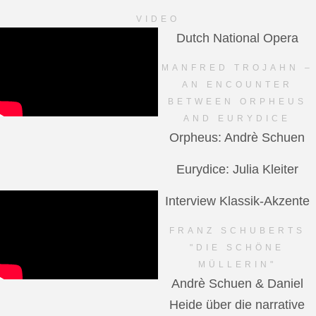
VIDEO
Dutch National Opera
MANFRED TROJAHN –
AN ENCOUNTER
BETWEEN ORPHEUS
AND EURYDICE
Orpheus: Andrè Schuen
Eurydice: Julia Kleiter
Interview Klassik-Akzente
FRANZ SCHUBERTS
"DIE SCHÖNE
MÜLLERIN"
Andrè Schuen & Daniel
Heide über die narrative