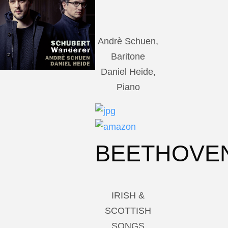
Andrè Schuen,
Baritone
Daniel Heide,
Piano
BEETHOVE
IRISH &
SCOTTISH
SONGS