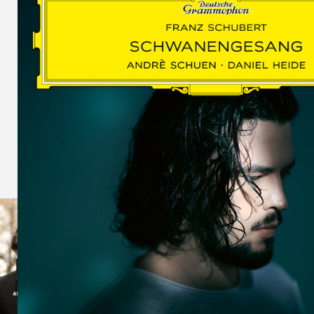
SCHUMAN
WOLF
MARTIN
SCHUMANN,
LIEDERKREIS
OP. 24
SECHS
MONOLOGE
AUS
JEDERMANN
GESÄNGE