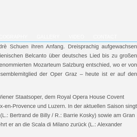
SCOGRAPHY
GALLERY
VIDEO
CONTACT
ndrè Schuen ihren Anfang. Dreisprachig aufgewachsen
talienischen Belcanto über deutsches Lied bis zu großen
m renommierten Mozarteum Salzburg entschied, wo er von
semblemitglied der Oper Graz – heute ist er auf den
 Wiener Staatsoper, dem Royal Opera House Covent
x-en-Provence und Luzern. In der aktuellen Saison singt
L.: Bertrand de Billy / R.: Barrie Kosky) sowie am Gran
rt er an die Scala di Milano zurück (L.: Alexander