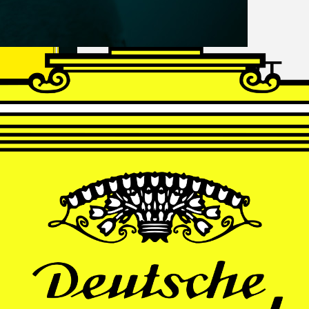
FRANZ
SCHUBERT
Schwanengesang
Andrè Schuen, Baritone
Daniel Heide, Piano