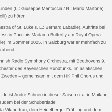
n Linden (L.: Giuseppe Mentuccia / R.: Mario Martone)
lli) zu hören.
a of St. Luke’s, L.: Bernard Labadie), Auftritte bei
pless in Puccinis Madama Butterfly am Royal Opera
ttle) im Sommer 2025. In Salzburg war er mehrfach zu
erabend.
nnish Radio Symphony Orchestra, mit Beethovens 9.
hester des Bayerischen Rundfunks. Im asiatischen
an Zweden – gemeinsam mit dem HK Phil Chorus und
e ist Andrè Schuen in dieser Saison u. a. in Mailand,
t zudem bei der Schubertiade
da Vilabertran, dem Heidelberger Frühling und dem