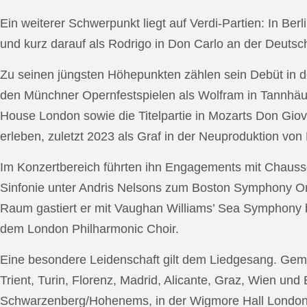
Ein weiterer Schwerpunkt liegt auf Verdi-Partien: In Berl
und kurz darauf als Rodrigo in Don Carlo an der Deutsche
Zu seinen jüngsten Höhepunkten zählen sein Debüt in de
den Münchner Opernfestspielen als Wolfram in Tannhäus
House London sowie die Titelpartie in Mozarts Don Giov
erleben, zuletzt 2023 als Graf in der Neuproduktion v
Im Konzertbereich führten ihn Engagements mit Chauss
Sinfonie unter Andris Nelsons zum Boston Symphony Or
Raum gastiert er mit Vaughan Williams’ Sea Symphony
dem London Philharmonic Choir.
Eine besondere Leidenschaft gilt dem Liedgesang. Gemei
Trient, Turin, Florenz, Madrid, Alicante, Graz, Wien und
Schwarzenberg/Hohenems, in der Wigmore Hall London, b