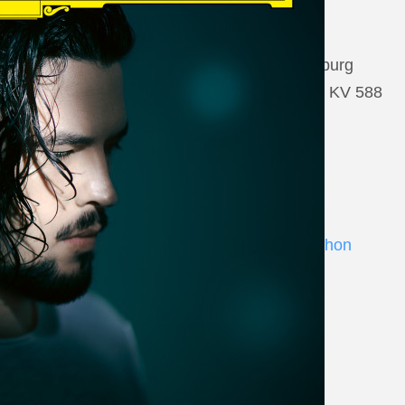
22 August 2026
Salzburg, Großes Festspielhaus Salzburg
Wolfgang Amadeus Mozart: Così fan tutte KV 588
www.salzburgfestival.at
Andrè Schuen at Deutsche Grammophon