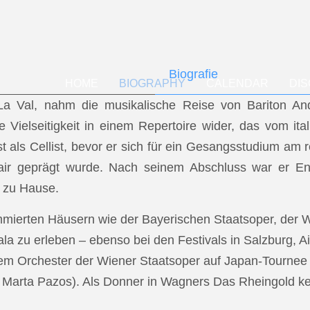
Biografie
HOME
BIOGRAPHY
CALENDAR
DI
f La Val, nahm die musikalische Reise von Bariton A
ese Vielseitigkeit in einem Repertoire wider, das vom i
t als Cellist, bevor er sich für ein Gesangsstudium a
air geprägt wurde. Nach seinem Abschluss war er En
 zu Hause.
mmierten Häusern wie der Bayerischen Staatsoper, der
a zu erleben – ebenso bei den Festivals in Salzburg, Ai
dem Orchester der Wiener Staatsoper auf Japan-Tournee (
.: Marta Pazos). Als Donner in Wagners Das Rheingold keh