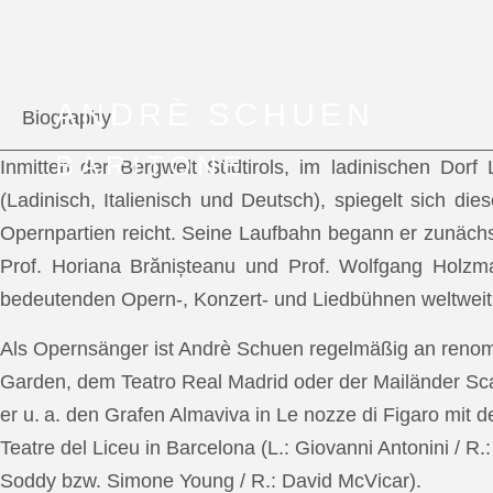
ANDRÈ SCHUEN
Biography
BARITONE
Inmitten der Bergwelt Südtirols, im ladinischen Dor
(Ladinisch, Italienisch und Deutsch), spiegelt sich di
Opernpartien reicht. Seine Laufbahn begann er zunächs
Prof. Horiana Brănișteanu und Prof. Wolfgang Holzm
bedeutenden Opern-, Konzert- und Liedbühnen weltweit
Als Opernsänger ist Andrè Schuen regelmäßig an reno
Garden, dem Teatro Real Madrid oder der Mailänder Scal
er u. a. den Grafen Almaviva in Le nozze di Figaro mit 
Teatre del Liceu in Barcelona (L.: Giovanni Antonini / R
Soddy bzw. Simone Young / R.: David McVicar).