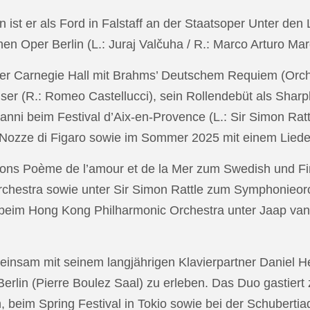
in ist er als Ford in Falstaff an der Staatsoper Unter de
n Oper Berlin (L.: Juraj Valčuha / R.: Marco Arturo Mare
r Carnegie Hall mit Brahms’ Deutschem Requiem (Orchestr
er (R.: Romeo Castellucci), sein Rollendebüt als Shar
anni beim Festival d’Aix-en-Provence (L.: Sir Simon Ra
on Nozze di Figaro sowie im Sommer 2025 mit einem Lied
ons Poème de l’amour et de la Mer zum Swedish und Fi
chestra sowie unter Sir Simon Rattle zum Symphonieorc
 beim Hong Kong Philharmonic Orchestra unter Jaap v
nsam mit seinem langjährigen Klavierpartner Daniel Heid
 Berlin (Pierre Boulez Saal) zu erleben. Das Duo gastier
eim Spring Festival in Tokio sowie bei der Schubertia