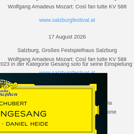
Wolfgang Amadeus Mozart: Così fan tutte KV 588
www.salzburgfestival.at
17 August 2026
Salzburg, Großes Festspielhaus Salzburg
Wolfgang Amadeus Mozart: Così fan tutte KV 588
2023 in der Kategorie Gesang solo für seine Einspielu
www.salzburgfestival.at
20 August 2026
Vilabertran, Canònica de Santa Maria
Johannes Brahms: Die schöne Magelone
www.schubertiada.cat