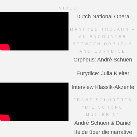
VIDEO
Dutch National Opera
MANFRED TROJAHN –
AN ENCOUNTER
BETWEEN ORPHEUS
AND EURYDICE
Orpheus: Andrè Schuen
Eurydice: Julia Kleiter
Interview Klassik-Akzente
FRANZ SCHUBERTS
"DIE SCHÖNE
MÜLLERIN"
Andrè Schuen & Daniel
Heide über die narrative