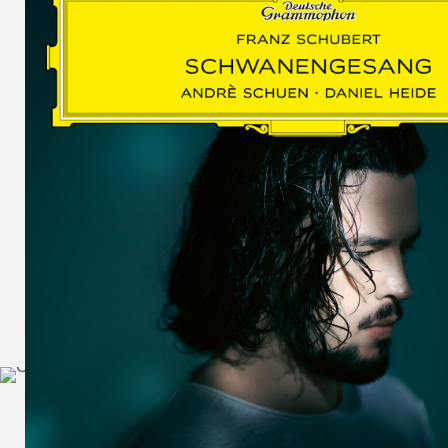
SCHUMAN
WOLF
MARTIN
SCHUMANN,
LIEDERKREIS
OP. 24
SECHS
MONOLOGE
AUS
JEDERMANN
GESÄNGE