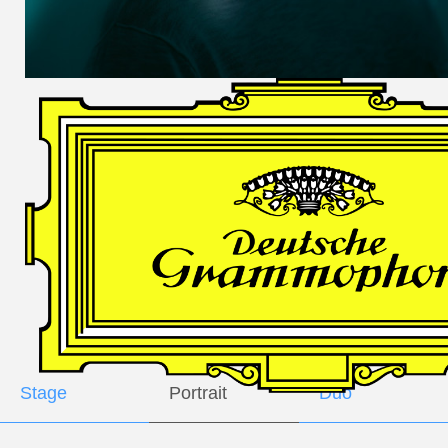
DES
HARFNERS
Andrè Schuen,
Baritone
Daniel Heide,
Piano
GALLERY
Stage
Portrait
Duo