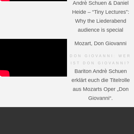
Andrè Schuen & Daniel
Heide – “Tiny Lectures”:
Why the Liederabend
audience is special
Mozart, Don Giovanni
DON GIOVANNI: WER
IST DON GIOVANNI?
Bariton Andrè Schuen
erklärt euch die Titelrolle
aus Mozarts Oper „Don
Giovanni“.