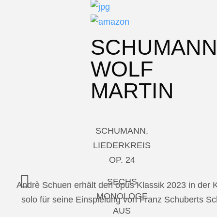
SCHUMAN
WOLF
MARTIN
SCHUMANN,
LIEDERKREIS
OP. 24
SECHS
Andrè Schuen erhält den opus Klassik 2023 in der
MONOLOGE
solo für seine Einspielung von Franz Schuberts 
AUS