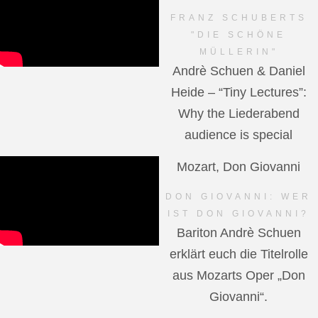
FRANZ SCHUBERTS
"DIE SCHÖNE
MÜLLERIN"
Andrè Schuen & Daniel
Heide – “Tiny Lectures”:
Why the Liederabend
audience is special
Mozart, Don Giovanni
DON GIOVANNI: WER
IST DON GIOVANNI?
Bariton Andrè Schuen
erklärt euch die Titelrolle
aus Mozarts Oper „Don
Giovanni“.