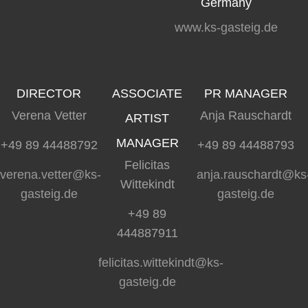
Germany
www.ks-gasteig.de
DIRECTOR
ASSOCIATE
PR MANAGER
Verena Vetter
Anja Rauschardt
ARTIST
MANAGER
+49 89 44488792
+49 89 44488793
Felicitas
verena.vetter@ks-
anja.rauschardt@ks
Wittekindt
gasteig.de
gasteig.de
+49 89
444887911
felicitas.wittekindt@ks-
gasteig.de