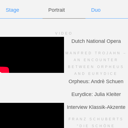
Stage
Portrait
Duo
VIDEO
Dutch National Opera
MANFRED TROJAHN –
AN ENCOUNTER
BETWEEN ORPHEUS
AND EURYDICE
Orpheus: Andrè Schuen
Eurydice: Julia Kleiter
Interview Klassik-Akzente
FRANZ SCHUBERTS
"DIE SCHÖNE