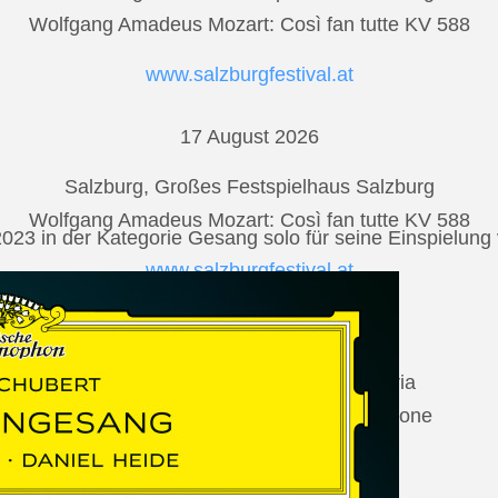
Wolfgang Amadeus Mozart: Così fan tutte KV 588
www.salzburgfestival.at
17 August 2026
Salzburg, Großes Festspielhaus Salzburg
Wolfgang Amadeus Mozart: Così fan tutte KV 588
2023 in der Kategorie Gesang solo für seine Einspielu
www.salzburgfestival.at
20 August 2026
Vilabertran, Canònica de Santa Maria
Johannes Brahms: Die schöne Magelone
www.schubertiada.cat