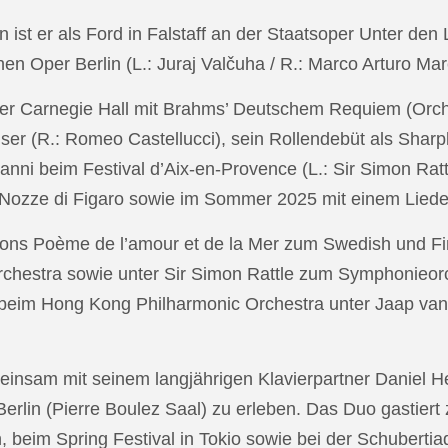
in ist er als Ford in Falstaff an der Staatsoper Unter de
n Oper Berlin (L.: Juraj Valčuha / R.: Marco Arturo Mare
r Carnegie Hall mit Brahms’ Deutschem Requiem (Orchestr
er (R.: Romeo Castellucci), sein Rollendebüt als Shar
anni beim Festival d’Aix-en-Provence (L.: Sir Simon Ra
on Nozze di Figaro sowie im Sommer 2025 mit einem Lied
ons Poème de l’amour et de la Mer zum Swedish und Fi
chestra sowie unter Sir Simon Rattle zum Symphonieorc
 beim Hong Kong Philharmonic Orchestra unter Jaap v
nsam mit seinem langjährigen Klavierpartner Daniel Heid
 Berlin (Pierre Boulez Saal) zu erleben. Das Duo gastier
eim Spring Festival in Tokio sowie bei der Schubertia