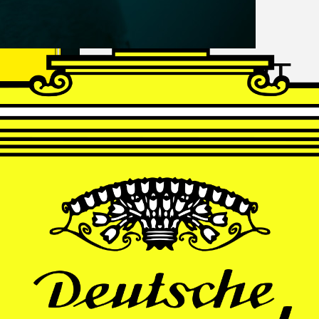
FRANZ
SCHUBERT
Schwanengesang
Andrè Schuen, Baritone
Daniel Heide, Piano