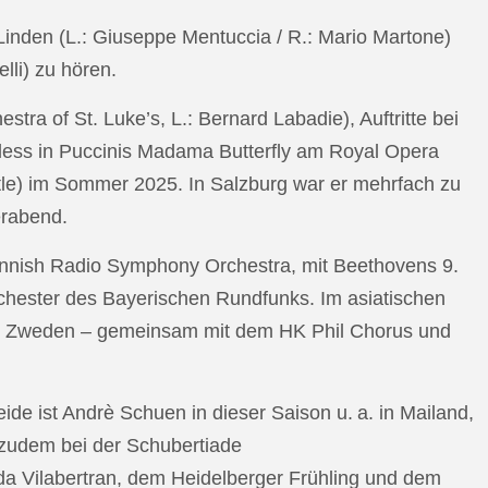
n Linden (L.: Giuseppe Mentuccia / R.: Mario Martone)
lli) zu hören.
a of St. Luke’s, L.: Bernard Labadie), Auftritte bei
pless in Puccinis Madama Butterfly am Royal Opera
ttle) im Sommer 2025. In Salzburg war er mehrfach zu
erabend.
nnish Radio Symphony Orchestra, mit Beethovens 9.
hester des Bayerischen Rundfunks. Im asiatischen
an Zweden – gemeinsam mit dem HK Phil Chorus und
e ist Andrè Schuen in dieser Saison u. a. in Mailand,
t zudem bei der Schubertiade
da Vilabertran, dem Heidelberger Frühling und dem