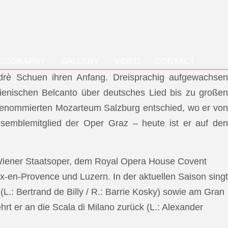
SCOGRAPHY
GALLERY
VIDEO
CONTACT
ndrè Schuen ihren Anfang. Dreisprachig aufgewachsen
talienischen Belcanto über deutsches Lied bis zu großen
m renommierten Mozarteum Salzburg entschied, wo er von
semblemitglied der Oper Graz – heute ist er auf den
 Wiener Staatsoper, dem Royal Opera House Covent
x-en-Provence und Luzern. In der aktuellen Saison singt
L.: Bertrand de Billy / R.: Barrie Kosky) sowie am Gran
rt er an die Scala di Milano zurück (L.: Alexander