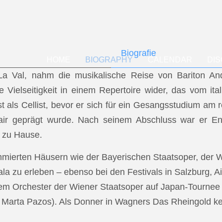
Biografie
HOME
BIOGRAPHY
CALENDAR
DI
f La Val, nahm die musikalische Reise von Bariton A
ese Vielseitigkeit in einem Repertoire wider, das vom i
t als Cellist, bevor er sich für ein Gesangsstudium a
air geprägt wurde. Nach seinem Abschluss war er En
 zu Hause.
mmierten Häusern wie der Bayerischen Staatsoper, der
a zu erleben – ebenso bei den Festivals in Salzburg, Ai
dem Orchester der Wiener Staatsoper auf Japan-Tournee (
.: Marta Pazos). Als Donner in Wagners Das Rheingold keh