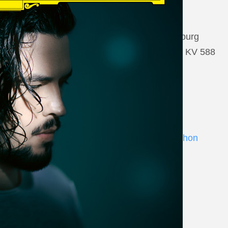
22 August 2026
Salzburg, Großes Festspielhaus Salzburg
Wolfgang Amadeus Mozart: Così fan tutte KV 588
www.salzburgfestival.at
Andrè Schuen at Deutsche Grammophon