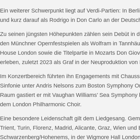
Ein weiterer Schwerpunkt liegt auf Verdi-Partien: In Berl
und kurz darauf als Rodrigo in Don Carlo an der Deutsche
Zu seinen jüngsten Höhepunkten zählen sein Debüt in de
den Münchner Opernfestspielen als Wolfram in Tannhäus
House London sowie die Titelpartie in Mozarts Don Giov
erleben, zuletzt 2023 als Graf in der Neuproduktion v
Im Konzertbereich führten ihn Engagements mit Chauss
Sinfonie unter Andris Nelsons zum Boston Symphony Or
Raum gastiert er mit Vaughan Williams’ Sea Symphony
dem London Philharmonic Choir.
Eine besondere Leidenschaft gilt dem Liedgesang. Gemei
Trient, Turin, Florenz, Madrid, Alicante, Graz, Wien und
Schwarzenberg/Hohenems, in der Wigmore Hall London, b