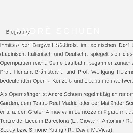
ANDRÈ SCHUEN
Biography
BARITONE
Inmitten der Bergwelt Südtirols, im ladinischen Dor
(Ladinisch, Italienisch und Deutsch), spiegelt sich di
Opernpartien reicht. Seine Laufbahn begann er zunächs
Prof. Horiana Brănișteanu und Prof. Wolfgang Holzm
bedeutenden Opern-, Konzert- und Liedbühnen weltweit
Als Opernsänger ist Andrè Schuen regelmäßig an reno
Garden, dem Teatro Real Madrid oder der Mailänder Scal
er u. a. den Grafen Almaviva in Le nozze di Figaro mit 
Teatre del Liceu in Barcelona (L.: Giovanni Antonini / R
Soddy bzw. Simone Young / R.: David McVicar).