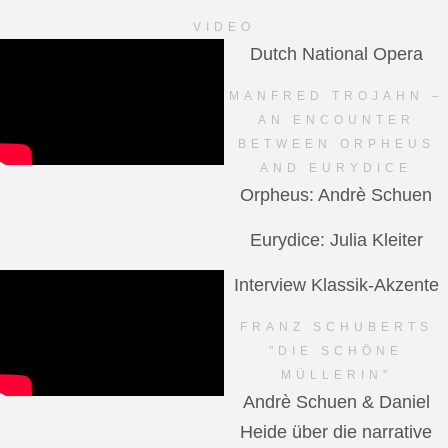
VIDEO
Dutch National Opera
MANFRED TROJAHN –
AN ENCOUNTER
BETWEEN ORPHEUS
AND EURYDICE
Orpheus: Andrè Schuen
Eurydice: Julia Kleiter
Interview Klassik-Akzente
FRANZ SCHUBERTS
"DIE SCHÖNE
MÜLLERIN"
Andrè Schuen & Daniel
Heide über die narrative