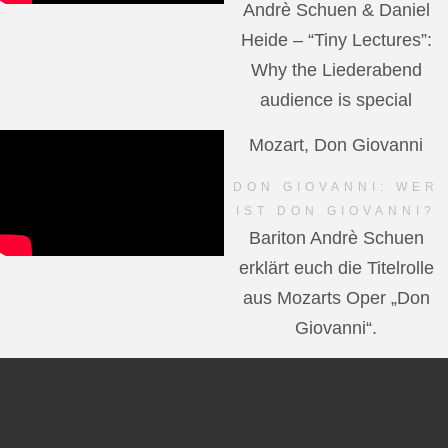
Andrè Schuen & Daniel
Heide – “Tiny Lectures”:
Why the Liederabend
audience is special
Mozart, Don Giovanni
DON GIOVANNI: WER
IST DON GIOVANNI?
Bariton Andrè Schuen
erklärt euch die Titelrolle
aus Mozarts Oper „Don
Giovanni“.