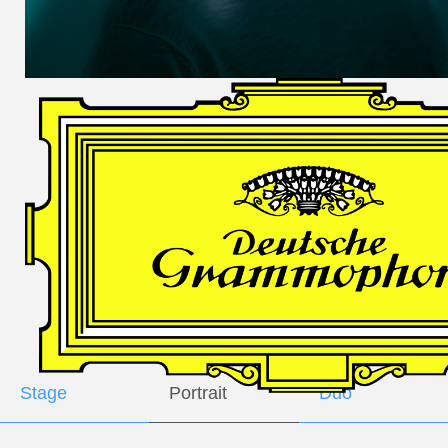
DES
HARFNERS
Andrè Schuen,
Baritone
Daniel Heide,
Piano
GALLERY
Stage
Portrait
Duo