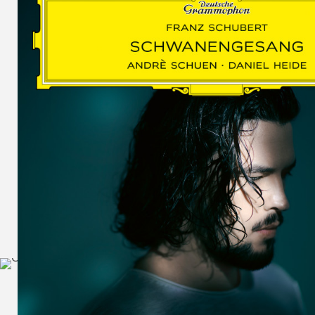
SCHUMAN
WOLF
MARTIN
SCHUMANN,
LIEDERKREIS
OP. 24
SECHS
MONOLOGE
AUS
JEDERMANN
GESÄNGE