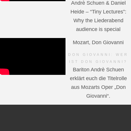
Andrè Schuen & Daniel
Heide – “Tiny Lectures”:
Why the Liederabend
audience is special
Mozart, Don Giovanni
DON GIOVANNI: WER
IST DON GIOVANNI?
Bariton Andrè Schuen
erklärt euch die Titelrolle
aus Mozarts Oper „Don
Giovanni“.