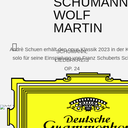
SCHUMAN
WOLF
MARTIN
Andrè Schuen erhält den opus Klassik 2023 in der
SCHUMANN,
solo für seine Einspielung von Franz Schuberts 
LIEDERKREIS
OP. 24
SECHS
MONOLOGE
AUS
JEDERMANN
GESÄNGE