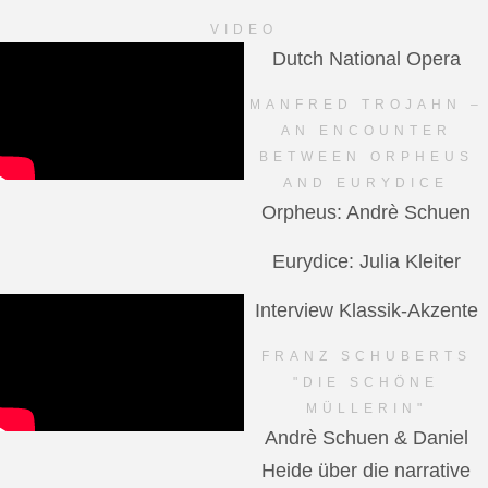
VIDEO
Dutch National Opera
MANFRED TROJAHN –
AN ENCOUNTER
BETWEEN ORPHEUS
AND EURYDICE
Orpheus: Andrè Schuen
Eurydice: Julia Kleiter
Interview Klassik-Akzente
FRANZ SCHUBERTS
"DIE SCHÖNE
MÜLLERIN"
Andrè Schuen & Daniel
Heide über die narrative