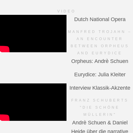
VIDEO
Dutch National Opera
MANFRED TROJAHN –
AN ENCOUNTER
BETWEEN ORPHEUS
AND EURYDICE
Orpheus: Andrè Schuen
Eurydice: Julia Kleiter
Interview Klassik-Akzente
FRANZ SCHUBERTS
"DIE SCHÖNE
MÜLLERIN"
Andrè Schuen & Daniel
Heide über die narrative