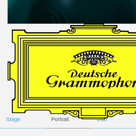
DES
HARFNERS
Andrè Schuen,
Baritone
Daniel Heide,
Piano
GALLERY
Stage
Portrait
Duo