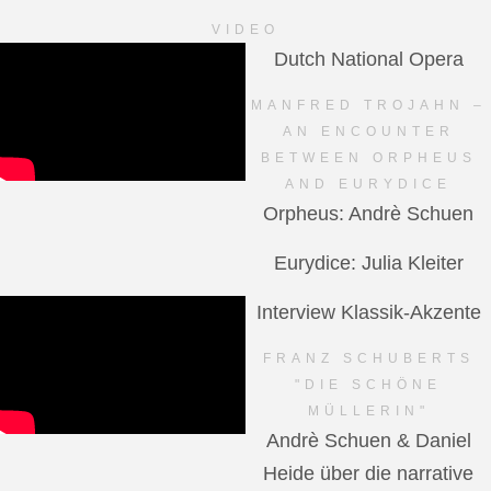
VIDEO
Dutch National Opera
MANFRED TROJAHN –
AN ENCOUNTER
BETWEEN ORPHEUS
AND EURYDICE
Orpheus: Andrè Schuen
Eurydice: Julia Kleiter
Interview Klassik-Akzente
FRANZ SCHUBERTS
"DIE SCHÖNE
MÜLLERIN"
Andrè Schuen & Daniel
Heide über die narrative