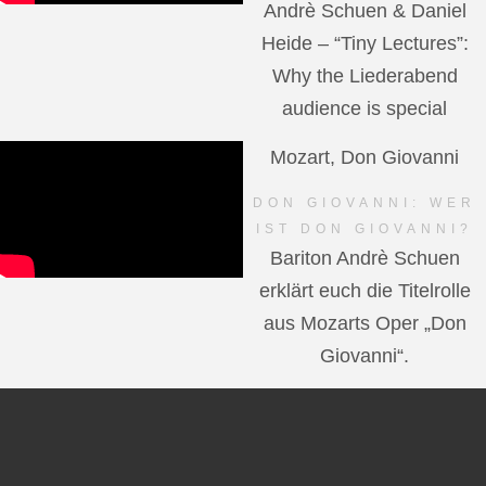
Andrè Schuen & Daniel
Heide – “Tiny Lectures”:
Why the Liederabend
audience is special
Mozart, Don Giovanni
DON GIOVANNI: WER
IST DON GIOVANNI?
Bariton Andrè Schuen
erklärt euch die Titelrolle
aus Mozarts Oper „Don
Giovanni“.