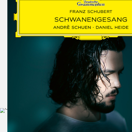
SCHUMAN
WOLF
MARTIN
SCHUMANN,
LIEDERKREIS
OP. 24
SECHS
MONOLOGE
AUS
JEDERMANN
GESÄNGE