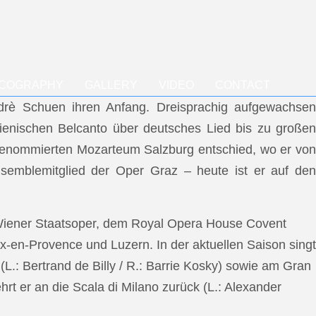
SCOGRAPHY
GALLERY
VIDEO
CONTACT
ndrè Schuen ihren Anfang. Dreisprachig aufgewachsen
talienischen Belcanto über deutsches Lied bis zu großen
m renommierten Mozarteum Salzburg entschied, wo er von
semblemitglied der Oper Graz – heute ist er auf den
 Wiener Staatsoper, dem Royal Opera House Covent
x-en-Provence und Luzern. In der aktuellen Saison singt
L.: Bertrand de Billy / R.: Barrie Kosky) sowie am Gran
rt er an die Scala di Milano zurück (L.: Alexander