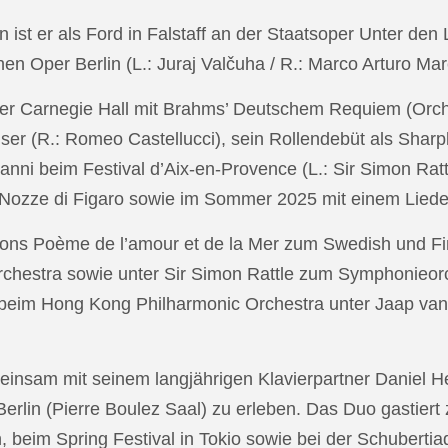
in ist er als Ford in Falstaff an der Staatsoper Unter de
n Oper Berlin (L.: Juraj Valčuha / R.: Marco Arturo Mare
r Carnegie Hall mit Brahms’ Deutschem Requiem (Orchestr
er (R.: Romeo Castellucci), sein Rollendebüt als Shar
anni beim Festival d’Aix-en-Provence (L.: Sir Simon Ra
on Nozze di Figaro sowie im Sommer 2025 mit einem Lied
ons Poème de l’amour et de la Mer zum Swedish und Fi
chestra sowie unter Sir Simon Rattle zum Symphonieorc
 beim Hong Kong Philharmonic Orchestra unter Jaap v
nsam mit seinem langjährigen Klavierpartner Daniel Heid
 Berlin (Pierre Boulez Saal) zu erleben. Das Duo gastier
eim Spring Festival in Tokio sowie bei der Schubertia