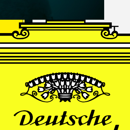
FRANZ
SCHUBERT
Schwanengesang
Andrè Schuen, Baritone
Daniel Heide, Piano