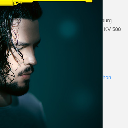
22 August 2026
Salzburg, Großes Festspielhaus Salzburg
Wolfgang Amadeus Mozart: Così fan tutte KV 588
www.salzburgfestival.at
Andrè Schuen at Deutsche Grammophon