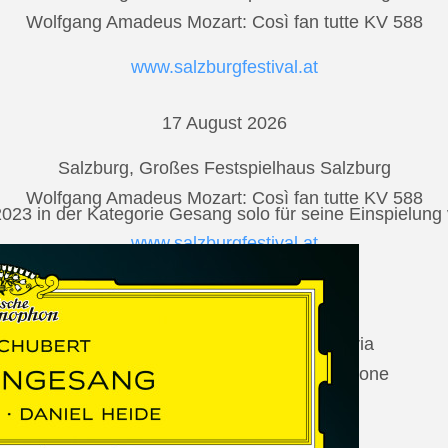
Wolfgang Amadeus Mozart: Così fan tutte KV 588
www.salzburgfestival.at
17 August 2026
Salzburg, Großes Festspielhaus Salzburg
Wolfgang Amadeus Mozart: Così fan tutte KV 588
2023 in der Kategorie Gesang solo für seine Einspielu
www.salzburgfestival.at
20 August 2026
Vilabertran, Canònica de Santa Maria
Johannes Brahms: Die schöne Magelone
www.schubertiada.cat