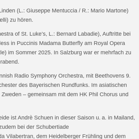
n Linden (L.: Giuseppe Mentuccia / R.: Mario Martone)
lli) zu hören.
a of St. Luke’s, L.: Bernard Labadie), Auftritte bei
pless in Puccinis Madama Butterfly am Royal Opera
ttle) im Sommer 2025. In Salzburg war er mehrfach zu
erabend.
nnish Radio Symphony Orchestra, mit Beethovens 9.
hester des Bayerischen Rundfunks. Im asiatischen
an Zweden – gemeinsam mit dem HK Phil Chorus und
e ist Andrè Schuen in dieser Saison u. a. in Mailand,
t zudem bei der Schubertiade
da Vilabertran, dem Heidelberger Frühling und dem