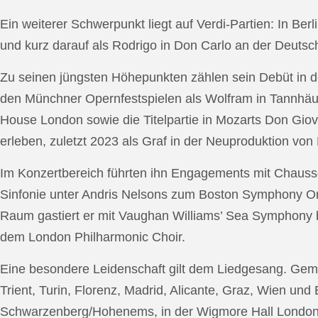
Ein weiterer Schwerpunkt liegt auf Verdi-Partien: In Berl
und kurz darauf als Rodrigo in Don Carlo an der Deutsche
Zu seinen jüngsten Höhepunkten zählen sein Debüt in de
den Münchner Opernfestspielen als Wolfram in Tannhäus
House London sowie die Titelpartie in Mozarts Don Giov
erleben, zuletzt 2023 als Graf in der Neuproduktion v
Im Konzertbereich führten ihn Engagements mit Chauss
Sinfonie unter Andris Nelsons zum Boston Symphony Or
Raum gastiert er mit Vaughan Williams’ Sea Symphony
dem London Philharmonic Choir.
Eine besondere Leidenschaft gilt dem Liedgesang. Gemei
Trient, Turin, Florenz, Madrid, Alicante, Graz, Wien und
Schwarzenberg/Hohenems, in der Wigmore Hall London, b