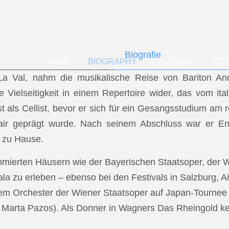
Biografie
HOME
BIOGRAPHY
CALENDAR
DI
f La Val, nahm die musikalische Reise von Bariton A
ese Vielseitigkeit in einem Repertoire wider, das vom i
t als Cellist, bevor er sich für ein Gesangsstudium a
air geprägt wurde. Nach seinem Abschluss war er En
 zu Hause.
mmierten Häusern wie der Bayerischen Staatsoper, der
a zu erleben – ebenso bei den Festivals in Salzburg, Ai
dem Orchester der Wiener Staatsoper auf Japan-Tournee (
.: Marta Pazos). Als Donner in Wagners Das Rheingold keh