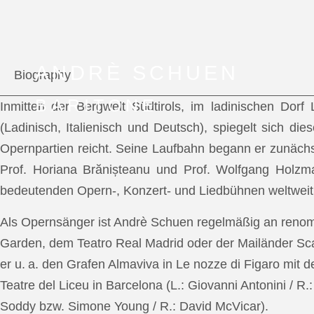
ANDRÈ SCHUEN
Biography
BARITONE
Inmitten der Bergwelt Südtirols, im ladinischen Dor
(Ladinisch, Italienisch und Deutsch), spiegelt sich di
Opernpartien reicht. Seine Laufbahn begann er zunächs
Prof. Horiana Brănișteanu und Prof. Wolfgang Holzm
bedeutenden Opern-, Konzert- und Liedbühnen weltweit
Als Opernsänger ist Andrè Schuen regelmäßig an reno
Garden, dem Teatro Real Madrid oder der Mailänder Scal
er u. a. den Grafen Almaviva in Le nozze di Figaro mit 
Teatre del Liceu in Barcelona (L.: Giovanni Antonini / R
Soddy bzw. Simone Young / R.: David McVicar).