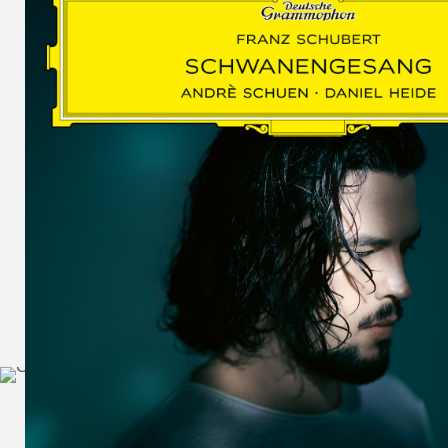
SCHUMAN
WOLF
MARTIN
SCHUMANN,
LIEDERKREIS
OP. 24
SECHS
MONOLOGE
AUS
JEDERMANN
GESÄNGE