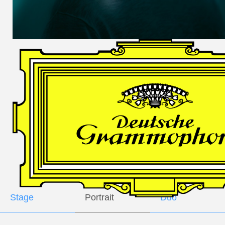
DES
HARFNERS
Andrè Schuen,
Baritone
Daniel Heide,
Piano
GALLERY
Stage
Portrait
Duo