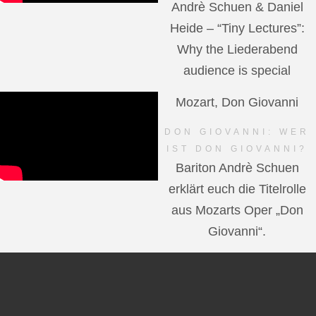
Andrè Schuen & Daniel
Heide – “Tiny Lectures”:
Why the Liederabend
audience is special
Mozart, Don Giovanni
DON GIOVANNI: WER
IST DON GIOVANNI?
Bariton Andrè Schuen
erklärt euch die Titelrolle
aus Mozarts Oper „Don
Giovanni“.