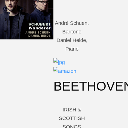
Andrè Schuen,
Baritone
Daniel Heide,
Piano
BEETHOVE
IRISH &
SCOTTISH
SONGS