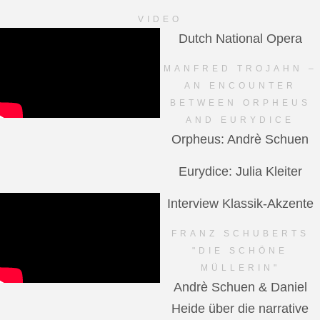
VIDEO
Dutch National Opera
MANFRED TROJAHN –
AN ENCOUNTER
BETWEEN ORPHEUS
AND EURYDICE
Orpheus: Andrè Schuen
Eurydice: Julia Kleiter
Interview Klassik-Akzente
FRANZ SCHUBERTS
"DIE SCHÖNE
MÜLLERIN"
Andrè Schuen & Daniel
Heide über die narrative