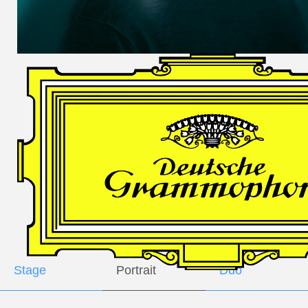
DES
HARFNERS
Andrè Schuen,
Baritone
Daniel Heide,
Piano
GALLERY
Stage
Portrait
Duo