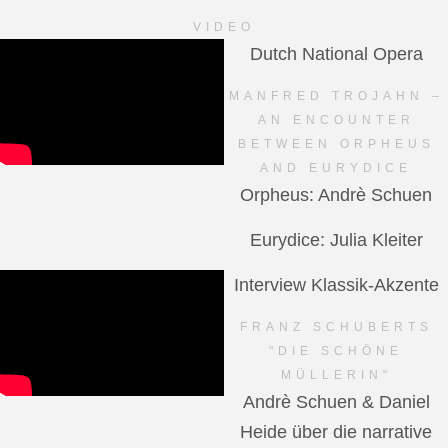
VIDEO
Dutch National Opera
MANFRED TROJAHN –
AN ENCOUNTER
BETWEEN ORPHEUS
AND EURYDICE
Orpheus: Andrè Schuen
Eurydice: Julia Kleiter
Interview Klassik-Akzente
FRANZ SCHUBERTS
"DIE SCHÖNE
MÜLLERIN"
Andrè Schuen & Daniel
Heide über die narrative