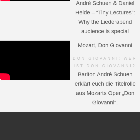
Andrè Schuen & Daniel
Heide – “Tiny Lectures”:
Why the Liederabend
audience is special
Mozart, Don Giovanni
DON GIOVANNI: WER
IST DON GIOVANNI?
Bariton Andrè Schuen
erklärt euch die Titelrolle
aus Mozarts Oper „Don
Giovanni“.