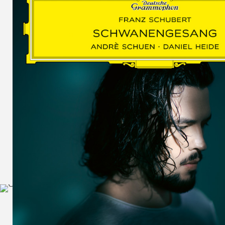
SCHUMAN
WOLF
MARTIN
SCHUMANN,
LIEDERKREIS
OP. 24
SECHS
MONOLOGE
AUS
JEDERMANN
GESÄNGE