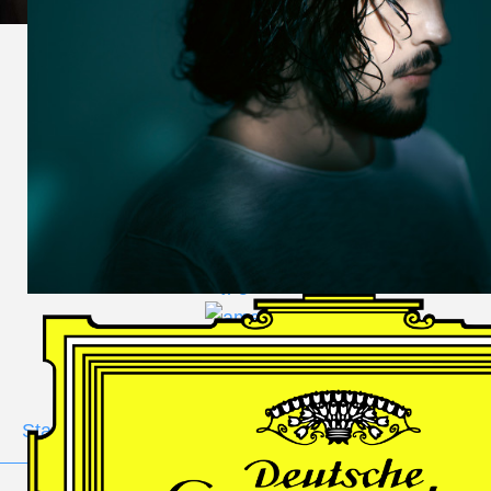
DES
HARFNERS
Andrè Schuen,
Baritone
Daniel Heide,
Piano
GALLERY
Stage
Portrait
Duo