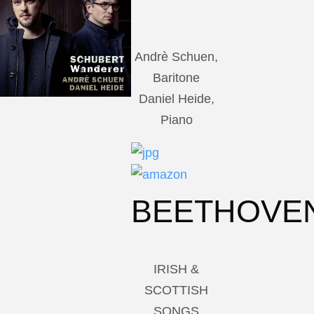
Andrè Schuen,
Baritone
Daniel Heide,
Piano
BEETHOVE
IRISH &
SCOTTISH
SONGS