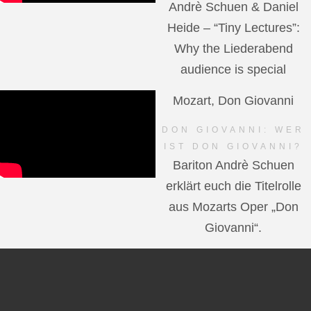
Andrè Schuen & Daniel
Heide – “Tiny Lectures”:
Why the Liederabend
audience is special
Mozart, Don Giovanni
DON GIOVANNI: WER
IST DON GIOVANNI?
Bariton Andrè Schuen
erklärt euch die Titelrolle
aus Mozarts Oper „Don
Giovanni“.