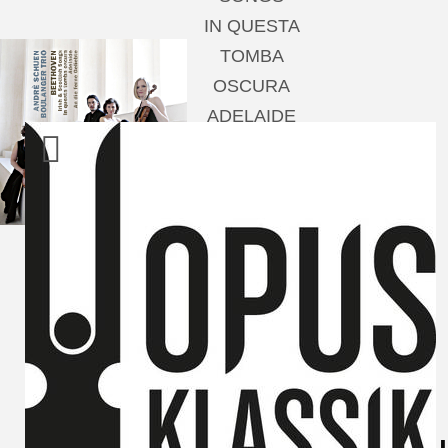
IN QUESTA
TOMBA
OSCURA
ADELAIDE
AN DIE FERNE
GELIEBTE
Andrè Schuen,
Baritone
Boulanger Trio