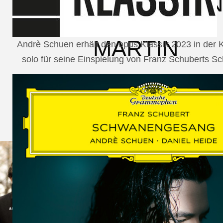
SCHUMAN
WOLF
MARTIN
Andrè Schuen erhält den opus Klassik 2023 in der
solo für seine Einspielung von Franz Schuberts 
SCHUMANN,
LIEDERKREIS
OP. 24
SECHS
MONOLOGE
AUS
JEDERMANN
GESÄNGE