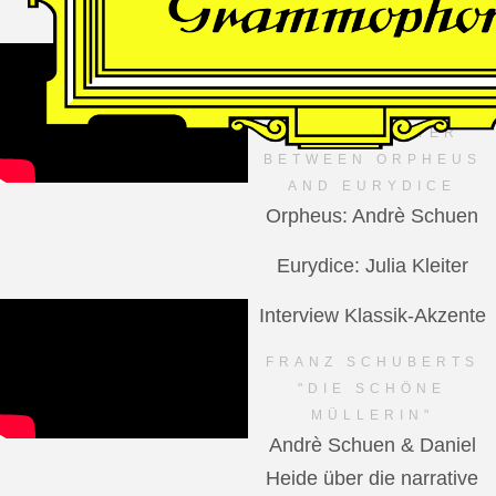
VIDEO
Dutch National Opera
MANFRED TROJAHN –
AN ENCOUNTER
BETWEEN ORPHEUS
AND EURYDICE
Orpheus: Andrè Schuen
Eurydice: Julia Kleiter
Interview Klassik-Akzente
FRANZ SCHUBERTS
"DIE SCHÖNE
MÜLLERIN"
Andrè Schuen & Daniel
Heide über die narrative