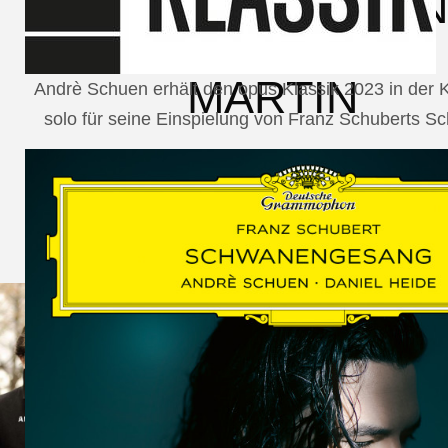
SCHUMAN
WOLF
MARTIN
Andrè Schuen erhält den opus Klassik 2023 in der
solo für seine Einspielung von Franz Schuberts 
SCHUMANN,
LIEDERKREIS
OP. 24
SECHS
MONOLOGE
AUS
JEDERMANN
GESÄNGE