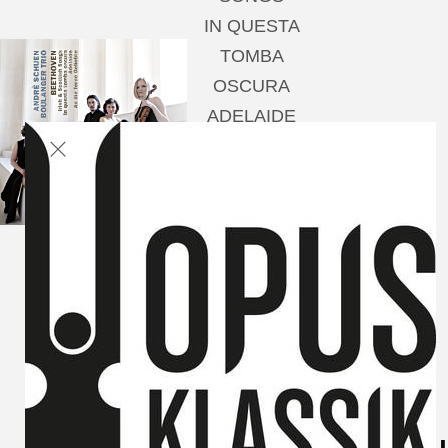
IN QUESTA
TOMBA
OSCURA
ADELAIDE
AN DIE FERNE
GELIEBTE
Andrè Schuen,
Baritone
Boulanger Trio