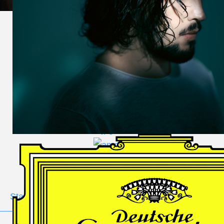
DES
HARFNERS
Andrè Schuen,
Baritone
Daniel Heide,
Piano
GALLERY
Stage
Portrait
Duo