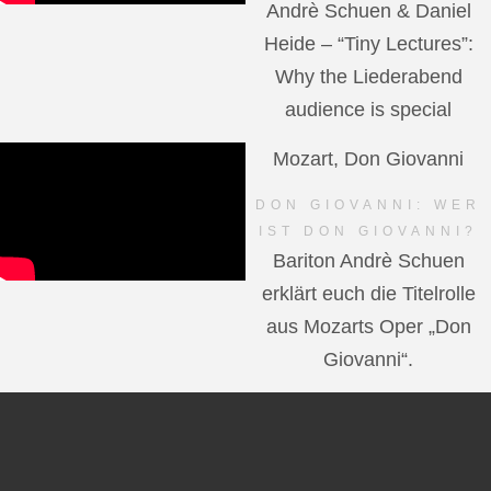
Andrè Schuen & Daniel
Heide – “Tiny Lectures”:
Why the Liederabend
audience is special
Mozart, Don Giovanni
DON GIOVANNI: WER
IST DON GIOVANNI?
Bariton Andrè Schuen
erklärt euch die Titelrolle
aus Mozarts Oper „Don
Giovanni“.