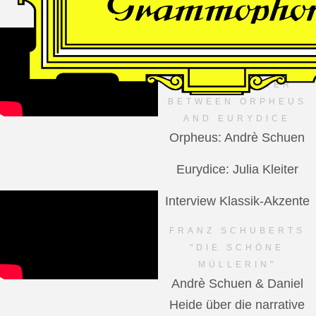
VIDEO
Dutch National Opera
MANFRED TROJAHN –
AN ENCOUNTER
BETWEEN ORPHEUS
AND EURYDICE
Orpheus: Andrè Schuen
Eurydice: Julia Kleiter
Interview Klassik-Akzente
FRANZ SCHUBERTS
"DIE SCHÖNE
MÜLLERIN"
Andrè Schuen & Daniel
Heide über die narrative