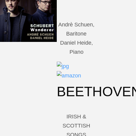
Andrè Schuen,
Baritone
Daniel Heide,
Piano
BEETHOVE
IRISH &
SCOTTISH
SONGS