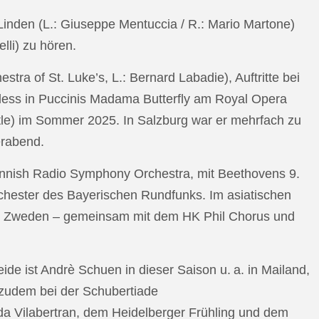
n Linden (L.: Giuseppe Mentuccia / R.: Mario Martone)
lli) zu hören.
a of St. Luke’s, L.: Bernard Labadie), Auftritte bei
pless in Puccinis Madama Butterfly am Royal Opera
ttle) im Sommer 2025. In Salzburg war er mehrfach zu
erabend.
nnish Radio Symphony Orchestra, mit Beethovens 9.
hester des Bayerischen Rundfunks. Im asiatischen
an Zweden – gemeinsam mit dem HK Phil Chorus und
e ist Andrè Schuen in dieser Saison u. a. in Mailand,
t zudem bei der Schubertiade
da Vilabertran, dem Heidelberger Frühling und dem