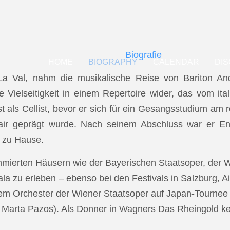
Biografie
HOME
BIOGRAPHY
CALENDAR
DI
f La Val, nahm die musikalische Reise von Bariton A
ese Vielseitigkeit in einem Repertoire wider, das vom i
t als Cellist, bevor er sich für ein Gesangsstudium a
air geprägt wurde. Nach seinem Abschluss war er En
 zu Hause.
mmierten Häusern wie der Bayerischen Staatsoper, der
a zu erleben – ebenso bei den Festivals in Salzburg, Ai
dem Orchester der Wiener Staatsoper auf Japan-Tournee (
.: Marta Pazos). Als Donner in Wagners Das Rheingold keh