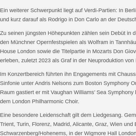
Ein weiterer Schwerpunkt liegt auf Verdi-Partien: In Berl
und kurz darauf als Rodrigo in Don Carlo an der Deutsche
Zu seinen jüngsten Höhepunkten zählen sein Debüt in de
den Münchner Opernfestspielen als Wolfram in Tannhäus
House London sowie die Titelpartie in Mozarts Don Giov
erleben, zuletzt 2023 als Graf in der Neuproduktion v
Im Konzertbereich führten ihn Engagements mit Chauss
Sinfonie unter Andris Nelsons zum Boston Symphony Or
Raum gastiert er mit Vaughan Williams’ Sea Symphony
dem London Philharmonic Choir.
Eine besondere Leidenschaft gilt dem Liedgesang. Gemei
Trient, Turin, Florenz, Madrid, Alicante, Graz, Wien und
Schwarzenberg/Hohenems, in der Wigmore Hall London, b