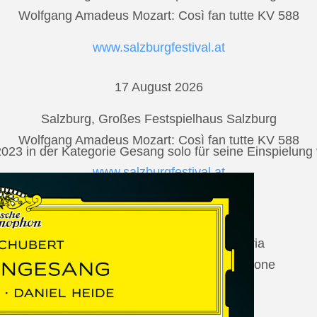
Wolfgang Amadeus Mozart: Così fan tutte KV 588
www.salzburgfestival.at
17 August 2026
Salzburg, Großes Festspielhaus Salzburg
Wolfgang Amadeus Mozart: Così fan tutte KV 588
2023 in der Kategorie Gesang solo für seine Einspielu
www.salzburgfestival.at
20 August 2026
Vilabertran, Canònica de Santa Maria
Johannes Brahms: Die schöne Magelone
www.schubertiada.cat