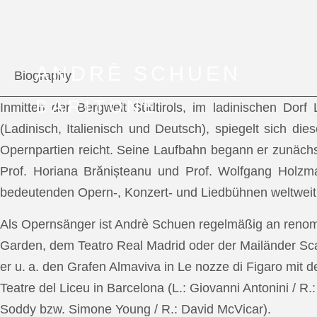
ANDRÈ SCHUEN
Biography
BARITONE
Inmitten der Bergwelt Südtirols, im ladinischen Dor
(Ladinisch, Italienisch und Deutsch), spiegelt sich di
Opernpartien reicht. Seine Laufbahn begann er zunächs
Prof. Horiana Brănișteanu und Prof. Wolfgang Holzm
bedeutenden Opern-, Konzert- und Liedbühnen weltweit
Als Opernsänger ist Andrè Schuen regelmäßig an reno
Garden, dem Teatro Real Madrid oder der Mailänder Scal
er u. a. den Grafen Almaviva in Le nozze di Figaro mit 
Teatre del Liceu in Barcelona (L.: Giovanni Antonini / R
Soddy bzw. Simone Young / R.: David McVicar).