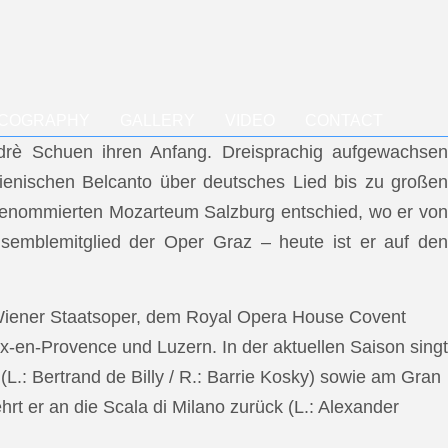
SCOGRAPHY
GALLERY
VIDEO
CONTACT
ndrè Schuen ihren Anfang. Dreisprachig aufgewachsen
talienischen Belcanto über deutsches Lied bis zu großen
m renommierten Mozarteum Salzburg entschied, wo er von
semblemitglied der Oper Graz – heute ist er auf den
 Wiener Staatsoper, dem Royal Opera House Covent
x-en-Provence und Luzern. In der aktuellen Saison singt
L.: Bertrand de Billy / R.: Barrie Kosky) sowie am Gran
rt er an die Scala di Milano zurück (L.: Alexander