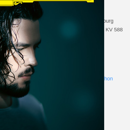
22 August 2026
Salzburg, Großes Festspielhaus Salzburg
Wolfgang Amadeus Mozart: Così fan tutte KV 588
www.salzburgfestival.at
Andrè Schuen at Deutsche Grammophon