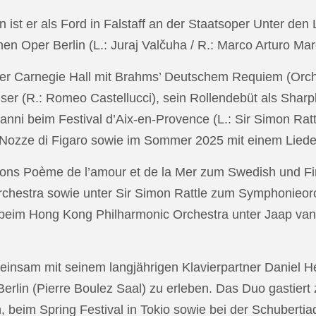
in ist er als Ford in Falstaff an der Staatsoper Unter de
n Oper Berlin (L.: Juraj Valčuha / R.: Marco Arturo Mare
r Carnegie Hall mit Brahms’ Deutschem Requiem (Orchestr
er (R.: Romeo Castellucci), sein Rollendebüt als Shar
anni beim Festival d’Aix-en-Provence (L.: Sir Simon Ra
on Nozze di Figaro sowie im Sommer 2025 mit einem Lied
ons Poème de l’amour et de la Mer zum Swedish und Fi
chestra sowie unter Sir Simon Rattle zum Symphonieorc
 beim Hong Kong Philharmonic Orchestra unter Jaap v
nsam mit seinem langjährigen Klavierpartner Daniel Heid
 Berlin (Pierre Boulez Saal) zu erleben. Das Duo gastier
eim Spring Festival in Tokio sowie bei der Schubertia