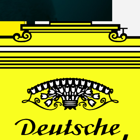
FRANZ
SCHUBERT
Schwanengesang
Andrè Schuen, Baritone
Daniel Heide, Piano