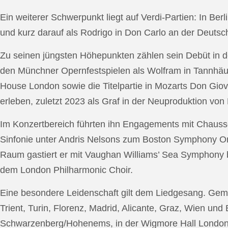
Ein weiterer Schwerpunkt liegt auf Verdi-Partien: In Berl
und kurz darauf als Rodrigo in Don Carlo an der Deutsche
Zu seinen jüngsten Höhepunkten zählen sein Debüt in de
den Münchner Opernfestspielen als Wolfram in Tannhäus
House London sowie die Titelpartie in Mozarts Don Giov
erleben, zuletzt 2023 als Graf in der Neuproduktion v
Im Konzertbereich führten ihn Engagements mit Chauss
Sinfonie unter Andris Nelsons zum Boston Symphony Or
Raum gastiert er mit Vaughan Williams’ Sea Symphony
dem London Philharmonic Choir.
Eine besondere Leidenschaft gilt dem Liedgesang. Gemei
Trient, Turin, Florenz, Madrid, Alicante, Graz, Wien und
Schwarzenberg/Hohenems, in der Wigmore Hall London, b