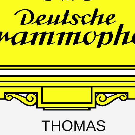
FRANZ
SCHUBERT
Schwanengesang
Andrè Schuen, Baritone
Daniel Heide, Piano
THOMAS