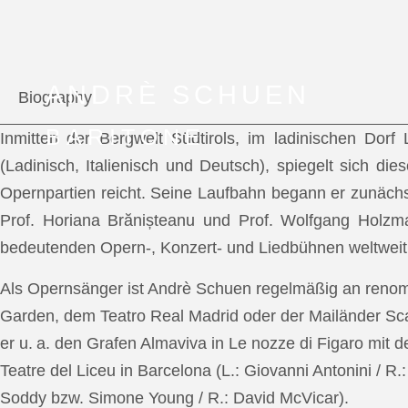
ANDRÈ SCHUEN
Biography
BARITONE
Inmitten der Bergwelt Südtirols, im ladinischen Dor
(Ladinisch, Italienisch und Deutsch), spiegelt sich di
Opernpartien reicht. Seine Laufbahn begann er zunächs
Prof. Horiana Brănișteanu und Prof. Wolfgang Holzm
bedeutenden Opern-, Konzert- und Liedbühnen weltweit
Als Opernsänger ist Andrè Schuen regelmäßig an reno
Garden, dem Teatro Real Madrid oder der Mailänder Scal
er u. a. den Grafen Almaviva in Le nozze di Figaro mit 
Teatre del Liceu in Barcelona (L.: Giovanni Antonini / R
Soddy bzw. Simone Young / R.: David McVicar).