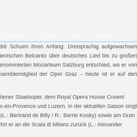
SCOGRAPHY
GALLERY
VIDEO
CONTACT
ndrè Schuen ihren Anfang. Dreisprachig aufgewachsen
talienischen Belcanto über deutsches Lied bis zu großen
m renommierten Mozarteum Salzburg entschied, wo er von
semblemitglied der Oper Graz – heute ist er auf den
 Wiener Staatsoper, dem Royal Opera House Covent
x-en-Provence und Luzern. In der aktuellen Saison singt
L.: Bertrand de Billy / R.: Barrie Kosky) sowie am Gran
rt er an die Scala di Milano zurück (L.: Alexander