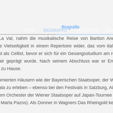
Biografie
HOME
BIOGRAPHY
CALENDAR
DI
f La Val, nahm die musikalische Reise von Bariton A
ese Vielseitigkeit in einem Repertoire wider, das vom i
t als Cellist, bevor er sich für ein Gesangsstudium a
air geprägt wurde. Nach seinem Abschluss war er En
 zu Hause.
mmierten Häusern wie der Bayerischen Staatsoper, der
a zu erleben – ebenso bei den Festivals in Salzburg, Ai
dem Orchester der Wiener Staatsoper auf Japan-Tournee (
.: Marta Pazos). Als Donner in Wagners Das Rheingold keh