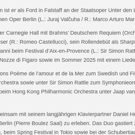
in ist er als Ford in Falstaff an der Staatsoper Unter de
n Oper Berlin (L.: Juraj Valčuha / R.: Marco Arturo Mare
r Carnegie Hall mit Brahms’ Deutschem Requiem (Orchestr
er (R.: Romeo Castellucci), sein Rollendebüt als Shar
anni beim Festival d’Aix-en-Provence (L.: Sir Simon Ra
on Nozze di Figaro sowie im Sommer 2025 mit einem Lied
ons Poème de l’amour et de la Mer zum Swedish und Fi
chestra sowie unter Sir Simon Rattle zum Symphonieorc
 beim Hong Kong Philharmonic Orchestra unter Jaap v
nsam mit seinem langjährigen Klavierpartner Daniel Heid
 Berlin (Pierre Boulez Saal) zu erleben. Das Duo gastier
eim Spring Festival in Tokio sowie bei der Schubertia