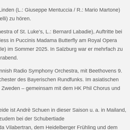
n Linden (L.: Giuseppe Mentuccia / R.: Mario Martone)
lli) zu hören.
a of St. Luke’s, L.: Bernard Labadie), Auftritte bei
pless in Puccinis Madama Butterfly am Royal Opera
ttle) im Sommer 2025. In Salzburg war er mehrfach zu
erabend.
nnish Radio Symphony Orchestra, mit Beethovens 9.
hester des Bayerischen Rundfunks. Im asiatischen
an Zweden – gemeinsam mit dem HK Phil Chorus und
e ist Andrè Schuen in dieser Saison u. a. in Mailand,
t zudem bei der Schubertiade
da Vilabertran, dem Heidelberger Frühling und dem