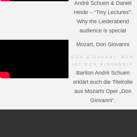
Andrè Schuen & Daniel
Heide – “Tiny Lectures”:
Why the Liederabend
audience is special
Mozart, Don Giovanni
DON GIOVANNI: WER
IST DON GIOVANNI?
Bariton Andrè Schuen
erklärt euch die Titelrolle
aus Mozarts Oper „Don
Giovanni“.