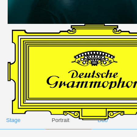
DES
HARFNERS
Andrè Schuen,
Baritone
Daniel Heide,
Piano
GALLERY
Stage
Portrait
Duo