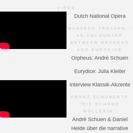
VIDEO
Dutch National Opera
MANFRED TROJAHN –
AN ENCOUNTER
BETWEEN ORPHEUS
AND EURYDICE
Orpheus: Andrè Schuen
Eurydice: Julia Kleiter
Interview Klassik-Akzente
FRANZ SCHUBERTS
"DIE SCHÖNE
MÜLLERIN"
Andrè Schuen & Daniel
Heide über die narrative