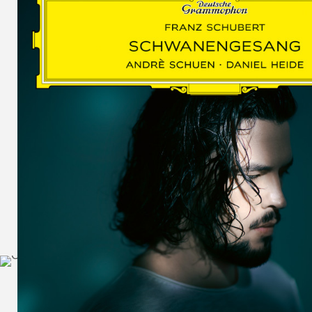
SCHUMAN
WOLF
MARTIN
SCHUMANN,
LIEDERKREIS
OP. 24
SECHS
MONOLOGE
AUS
JEDERMANN
GESÄNGE