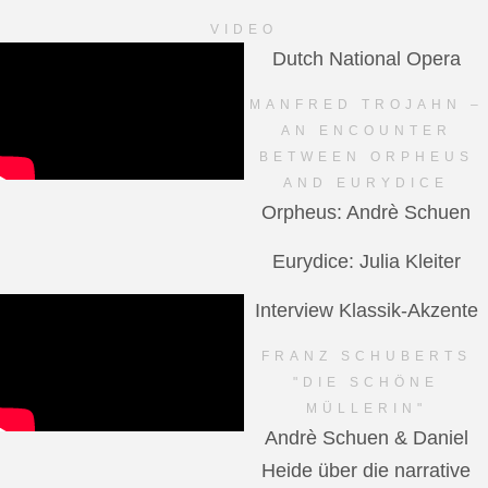
VIDEO
Dutch National Opera
MANFRED TROJAHN –
AN ENCOUNTER
BETWEEN ORPHEUS
AND EURYDICE
Orpheus: Andrè Schuen
Eurydice: Julia Kleiter
Interview Klassik-Akzente
FRANZ SCHUBERTS
"DIE SCHÖNE
MÜLLERIN"
Andrè Schuen & Daniel
Heide über die narrative