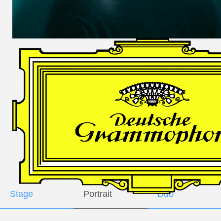
DES
HARFNERS
Andrè Schuen,
Baritone
Daniel Heide,
Piano
GALLERY
Stage
Portrait
Duo