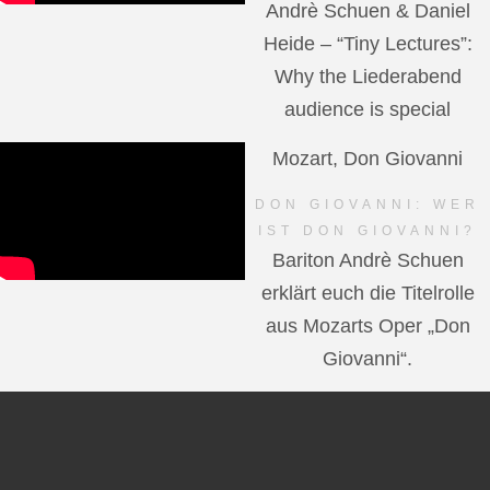
Andrè Schuen & Daniel
Heide – “Tiny Lectures”:
Why the Liederabend
audience is special
Mozart, Don Giovanni
DON GIOVANNI: WER
IST DON GIOVANNI?
Bariton Andrè Schuen
erklärt euch die Titelrolle
aus Mozarts Oper „Don
Giovanni“.