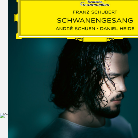
SCHUMAN
WOLF
MARTIN
SCHUMANN,
LIEDERKREIS
OP. 24
SECHS
MONOLOGE
AUS
JEDERMANN
GESÄNGE