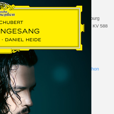
22 August 2026
Salzburg, Großes Festspielhaus Salzburg
Wolfgang Amadeus Mozart: Così fan tutte KV 588
www.salzburgfestival.at
Andrè Schuen at Deutsche Grammophon