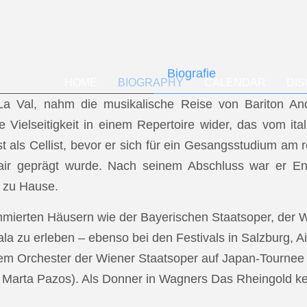
Biografie
HOME
BIOGRAPHY
CALENDAR
DI
f La Val, nahm die musikalische Reise von Bariton A
ese Vielseitigkeit in einem Repertoire wider, das vom i
t als Cellist, bevor er sich für ein Gesangsstudium a
air geprägt wurde. Nach seinem Abschluss war er En
 zu Hause.
mmierten Häusern wie der Bayerischen Staatsoper, der
a zu erleben – ebenso bei den Festivals in Salzburg, Ai
dem Orchester der Wiener Staatsoper auf Japan-Tournee (
.: Marta Pazos). Als Donner in Wagners Das Rheingold keh