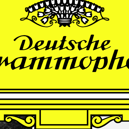
THOMAS
LARCHER
Die Nacht der Verlorenen
Andrè Schuen, Baritone
Finnish Radio Symphony Orchestra
Hannu Lintu