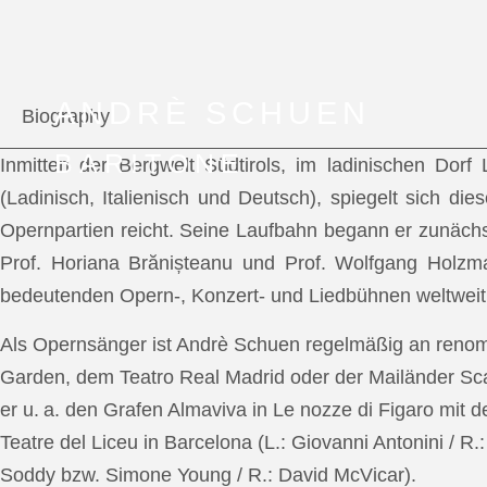
ANDRÈ SCHUEN
Biography
BARITONE
Inmitten der Bergwelt Südtirols, im ladinischen Dor
(Ladinisch, Italienisch und Deutsch), spiegelt sich di
Opernpartien reicht. Seine Laufbahn begann er zunächs
Prof. Horiana Brănișteanu und Prof. Wolfgang Holzm
bedeutenden Opern-, Konzert- und Liedbühnen weltweit
Als Opernsänger ist Andrè Schuen regelmäßig an reno
Garden, dem Teatro Real Madrid oder der Mailänder Scal
er u. a. den Grafen Almaviva in Le nozze di Figaro mit 
Teatre del Liceu in Barcelona (L.: Giovanni Antonini / R
Soddy bzw. Simone Young / R.: David McVicar).