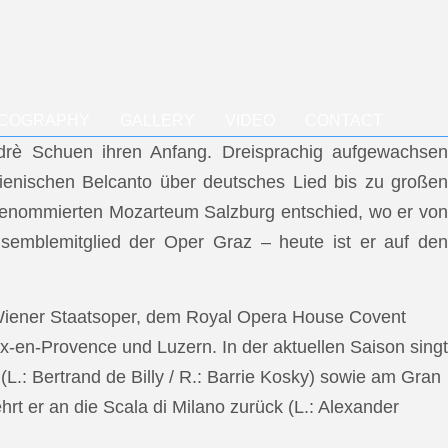
SCOGRAPHY
GALLERY
VIDEO
CONTACT
ndrè Schuen ihren Anfang. Dreisprachig aufgewachsen
talienischen Belcanto über deutsches Lied bis zu großen
m renommierten Mozarteum Salzburg entschied, wo er von
semblemitglied der Oper Graz – heute ist er auf den
 Wiener Staatsoper, dem Royal Opera House Covent
x-en-Provence und Luzern. In der aktuellen Saison singt
L.: Bertrand de Billy / R.: Barrie Kosky) sowie am Gran
rt er an die Scala di Milano zurück (L.: Alexander