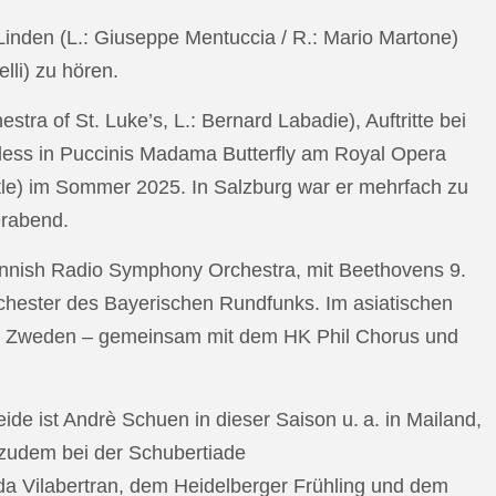
n Linden (L.: Giuseppe Mentuccia / R.: Mario Martone)
lli) zu hören.
a of St. Luke’s, L.: Bernard Labadie), Auftritte bei
pless in Puccinis Madama Butterfly am Royal Opera
ttle) im Sommer 2025. In Salzburg war er mehrfach zu
erabend.
nnish Radio Symphony Orchestra, mit Beethovens 9.
hester des Bayerischen Rundfunks. Im asiatischen
an Zweden – gemeinsam mit dem HK Phil Chorus und
e ist Andrè Schuen in dieser Saison u. a. in Mailand,
t zudem bei der Schubertiade
da Vilabertran, dem Heidelberger Frühling und dem