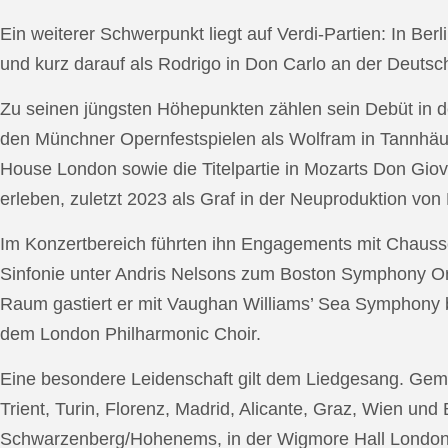
Ein weiterer Schwerpunkt liegt auf Verdi-Partien: In Berl
und kurz darauf als Rodrigo in Don Carlo an der Deutsche
Zu seinen jüngsten Höhepunkten zählen sein Debüt in de
den Münchner Opernfestspielen als Wolfram in Tannhäus
House London sowie die Titelpartie in Mozarts Don Giov
erleben, zuletzt 2023 als Graf in der Neuproduktion v
Im Konzertbereich führten ihn Engagements mit Chauss
Sinfonie unter Andris Nelsons zum Boston Symphony Or
Raum gastiert er mit Vaughan Williams’ Sea Symphony
dem London Philharmonic Choir.
Eine besondere Leidenschaft gilt dem Liedgesang. Gemei
Trient, Turin, Florenz, Madrid, Alicante, Graz, Wien und
Schwarzenberg/Hohenems, in der Wigmore Hall London, b