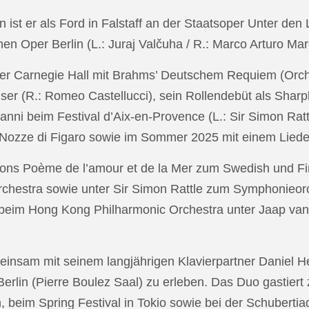
in ist er als Ford in Falstaff an der Staatsoper Unter de
n Oper Berlin (L.: Juraj Valčuha / R.: Marco Arturo Mare
r Carnegie Hall mit Brahms’ Deutschem Requiem (Orchestr
er (R.: Romeo Castellucci), sein Rollendebüt als Shar
anni beim Festival d’Aix-en-Provence (L.: Sir Simon Ra
on Nozze di Figaro sowie im Sommer 2025 mit einem Lied
ons Poème de l’amour et de la Mer zum Swedish und Fi
chestra sowie unter Sir Simon Rattle zum Symphonieorc
 beim Hong Kong Philharmonic Orchestra unter Jaap v
nsam mit seinem langjährigen Klavierpartner Daniel Heid
 Berlin (Pierre Boulez Saal) zu erleben. Das Duo gastier
eim Spring Festival in Tokio sowie bei der Schubertia