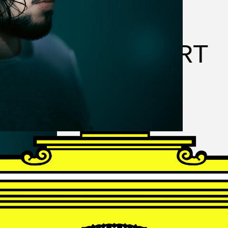
FRANZ
SCHUBERT
Schwanengesang
Andrè Schuen, Baritone
Daniel Heide, Piano