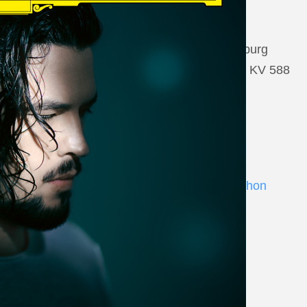
22 August 2026
Salzburg, Großes Festspielhaus Salzburg
Wolfgang Amadeus Mozart: Così fan tutte KV 588
www.salzburgfestival.at
Andrè Schuen at Deutsche Grammophon