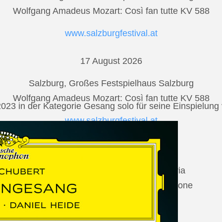
Wolfgang Amadeus Mozart: Così fan tutte KV 588
www.salzburgfestival.at
17 August 2026
Salzburg, Großes Festspielhaus Salzburg
Wolfgang Amadeus Mozart: Così fan tutte KV 588
2023 in der Kategorie Gesang solo für seine Einspielu
www.salzburgfestival.at
20 August 2026
Vilabertran, Canònica de Santa Maria
Johannes Brahms: Die schöne Magelone
www.schubertiada.cat