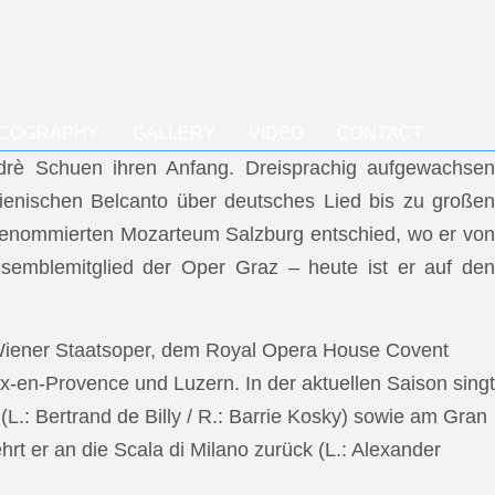
SCOGRAPHY
GALLERY
VIDEO
CONTACT
ndrè Schuen ihren Anfang. Dreisprachig aufgewachsen
talienischen Belcanto über deutsches Lied bis zu großen
m renommierten Mozarteum Salzburg entschied, wo er von
semblemitglied der Oper Graz – heute ist er auf den
 Wiener Staatsoper, dem Royal Opera House Covent
x-en-Provence und Luzern. In der aktuellen Saison singt
L.: Bertrand de Billy / R.: Barrie Kosky) sowie am Gran
rt er an die Scala di Milano zurück (L.: Alexander