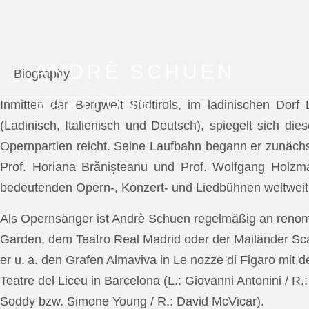
ANDRÈ SCHUEN
Biography
BARITONE
Inmitten der Bergwelt Südtirols, im ladinischen Dor
(Ladinisch, Italienisch und Deutsch), spiegelt sich di
Opernpartien reicht. Seine Laufbahn begann er zunächs
Prof. Horiana Brănișteanu und Prof. Wolfgang Holzm
bedeutenden Opern-, Konzert- und Liedbühnen weltweit
Als Opernsänger ist Andrè Schuen regelmäßig an reno
Garden, dem Teatro Real Madrid oder der Mailänder Scal
er u. a. den Grafen Almaviva in Le nozze di Figaro mit 
Teatre del Liceu in Barcelona (L.: Giovanni Antonini / R
Soddy bzw. Simone Young / R.: David McVicar).