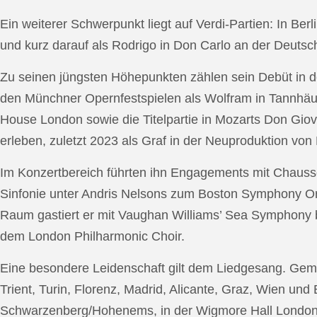
Ein weiterer Schwerpunkt liegt auf Verdi-Partien: In Berl
und kurz darauf als Rodrigo in Don Carlo an der Deutsche
Zu seinen jüngsten Höhepunkten zählen sein Debüt in de
den Münchner Opernfestspielen als Wolfram in Tannhäus
House London sowie die Titelpartie in Mozarts Don Giov
erleben, zuletzt 2023 als Graf in der Neuproduktion v
Im Konzertbereich führten ihn Engagements mit Chauss
Sinfonie unter Andris Nelsons zum Boston Symphony Or
Raum gastiert er mit Vaughan Williams’ Sea Symphony
dem London Philharmonic Choir.
Eine besondere Leidenschaft gilt dem Liedgesang. Gemei
Trient, Turin, Florenz, Madrid, Alicante, Graz, Wien und
Schwarzenberg/Hohenems, in der Wigmore Hall London, b