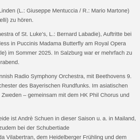
n Linden (L.: Giuseppe Mentuccia / R.: Mario Martone)
lli) zu hören.
a of St. Luke’s, L.: Bernard Labadie), Auftritte bei
pless in Puccinis Madama Butterfly am Royal Opera
ttle) im Sommer 2025. In Salzburg war er mehrfach zu
erabend.
nnish Radio Symphony Orchestra, mit Beethovens 9.
hester des Bayerischen Rundfunks. Im asiatischen
an Zweden – gemeinsam mit dem HK Phil Chorus und
e ist Andrè Schuen in dieser Saison u. a. in Mailand,
t zudem bei der Schubertiade
da Vilabertran, dem Heidelberger Frühling und dem