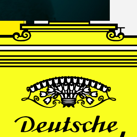
FRANZ
SCHUBERT
Schwanengesang
Andrè Schuen, Baritone
Daniel Heide, Piano