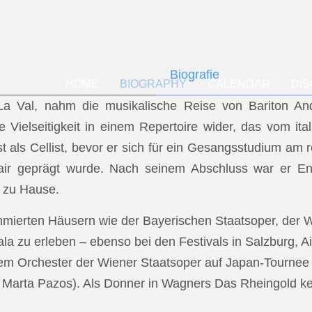
Biografie
HOME
BIOGRAPHY
CALENDAR
DI
f La Val, nahm die musikalische Reise von Bariton A
ese Vielseitigkeit in einem Repertoire wider, das vom i
t als Cellist, bevor er sich für ein Gesangsstudium a
air geprägt wurde. Nach seinem Abschluss war er En
 zu Hause.
mmierten Häusern wie der Bayerischen Staatsoper, der
a zu erleben – ebenso bei den Festivals in Salzburg, Ai
dem Orchester der Wiener Staatsoper auf Japan-Tournee (
.: Marta Pazos). Als Donner in Wagners Das Rheingold keh