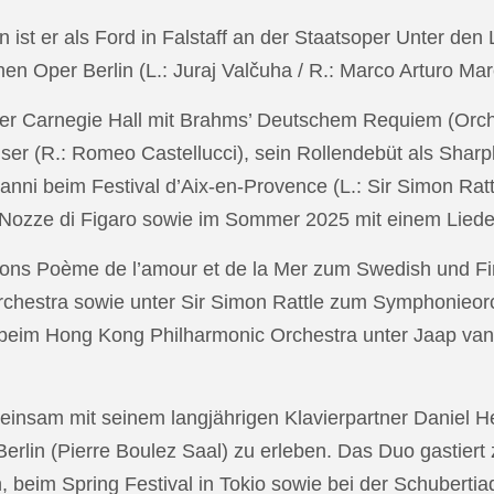
in ist er als Ford in Falstaff an der Staatsoper Unter de
n Oper Berlin (L.: Juraj Valčuha / R.: Marco Arturo Mare
r Carnegie Hall mit Brahms’ Deutschem Requiem (Orchestr
er (R.: Romeo Castellucci), sein Rollendebüt als Shar
anni beim Festival d’Aix-en-Provence (L.: Sir Simon Ra
on Nozze di Figaro sowie im Sommer 2025 mit einem Lied
ons Poème de l’amour et de la Mer zum Swedish und Fi
chestra sowie unter Sir Simon Rattle zum Symphonieorc
 beim Hong Kong Philharmonic Orchestra unter Jaap v
nsam mit seinem langjährigen Klavierpartner Daniel Heid
 Berlin (Pierre Boulez Saal) zu erleben. Das Duo gastier
eim Spring Festival in Tokio sowie bei der Schubertia