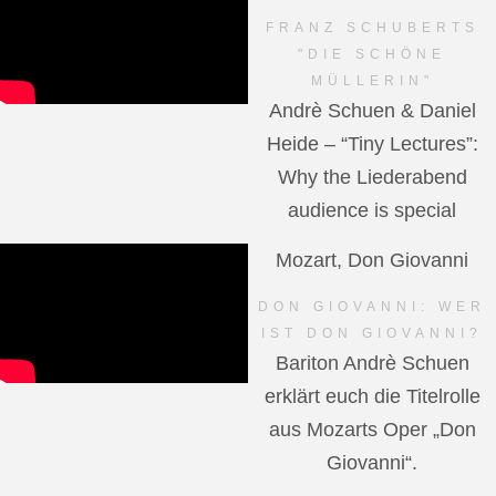
FRANZ SCHUBERTS
"DIE SCHÖNE
MÜLLERIN"
Andrè Schuen & Daniel
Heide – “Tiny Lectures”:
Why the Liederabend
audience is special
Mozart, Don Giovanni
DON GIOVANNI: WER
IST DON GIOVANNI?
Bariton Andrè Schuen
erklärt euch die Titelrolle
aus Mozarts Oper „Don
Giovanni“.