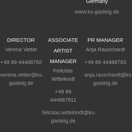
Germany
www.ks-gasteig.de
DIRECTOR
ASSOCIATE
PR MANAGER
Verena Vetter
Anja Rauschardt
ARTIST
MANAGER
+49 89 44488792
+49 89 44488793
Felicitas
verena.vetter@ks-
anja.rauschardt@ks
Wittekindt
gasteig.de
gasteig.de
+49 89
444887911
felicitas.wittekindt@ks-
gasteig.de