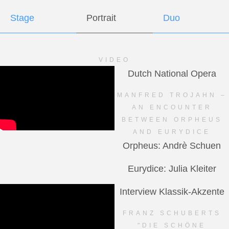
Stage
Portrait
Duo
VIDEO
Dutch National Opera
MANFRED TROJAHN –
AN ENCOUNTER
BETWEEN ORPHEUS
AND EURYDICE
Orpheus: Andrè Schuen
Eurydice: Julia Kleiter
Interview Klassik-Akzente
FRANZ SCHUBERTS
"DIE SCHÖNE