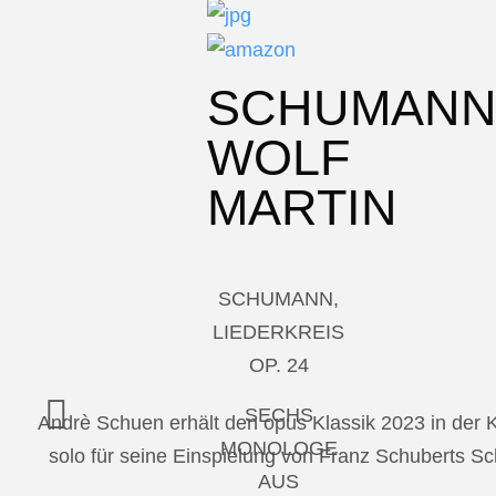
SCHUMAN
WOLF
MARTIN
SCHUMANN,
LIEDERKREIS
OP. 24
SECHS
Andrè Schuen erhält den opus Klassik 2023 in der
MONOLOGE
solo für seine Einspielung von Franz Schuberts 
AUS