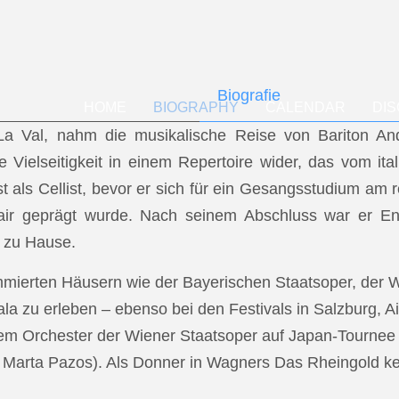
Biografie
HOME
BIOGRAPHY
CALENDAR
DI
f La Val, nahm die musikalische Reise von Bariton A
ese Vielseitigkeit in einem Repertoire wider, das vom i
t als Cellist, bevor er sich für ein Gesangsstudium a
air geprägt wurde. Nach seinem Abschluss war er En
 zu Hause.
mmierten Häusern wie der Bayerischen Staatsoper, der
a zu erleben – ebenso bei den Festivals in Salzburg, Ai
dem Orchester der Wiener Staatsoper auf Japan-Tournee (
.: Marta Pazos). Als Donner in Wagners Das Rheingold keh