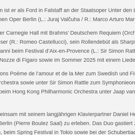
in ist er als Ford in Falstaff an der Staatsoper Unter de
n Oper Berlin (L.: Juraj Valčuha / R.: Marco Arturo Mare
r Carnegie Hall mit Brahms’ Deutschem Requiem (Orchestr
er (R.: Romeo Castellucci), sein Rollendebüt als Shar
anni beim Festival d’Aix-en-Provence (L.: Sir Simon Ra
on Nozze di Figaro sowie im Sommer 2025 mit einem Lied
ons Poème de l’amour et de la Mer zum Swedish und Fi
chestra sowie unter Sir Simon Rattle zum Symphonieorc
 beim Hong Kong Philharmonic Orchestra unter Jaap v
nsam mit seinem langjährigen Klavierpartner Daniel Heid
 Berlin (Pierre Boulez Saal) zu erleben. Das Duo gastier
eim Spring Festival in Tokio sowie bei der Schubertia