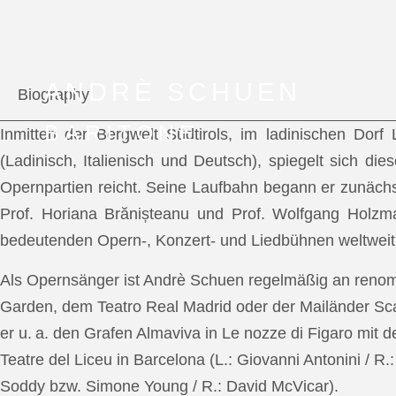
ANDRÈ SCHUEN
Biography
BARITONE
Inmitten der Bergwelt Südtirols, im ladinischen Dor
(Ladinisch, Italienisch und Deutsch), spiegelt sich di
Opernpartien reicht. Seine Laufbahn begann er zunächs
Prof. Horiana Brănișteanu und Prof. Wolfgang Holzm
bedeutenden Opern-, Konzert- und Liedbühnen weltweit
Als Opernsänger ist Andrè Schuen regelmäßig an reno
Garden, dem Teatro Real Madrid oder der Mailänder Scal
er u. a. den Grafen Almaviva in Le nozze di Figaro mit 
Teatre del Liceu in Barcelona (L.: Giovanni Antonini / R
Soddy bzw. Simone Young / R.: David McVicar).