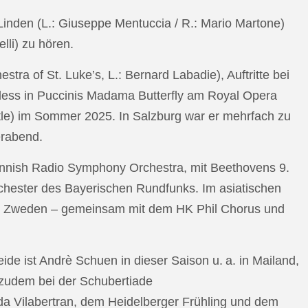
n Linden (L.: Giuseppe Mentuccia / R.: Mario Martone)
lli) zu hören.
a of St. Luke’s, L.: Bernard Labadie), Auftritte bei
pless in Puccinis Madama Butterfly am Royal Opera
ttle) im Sommer 2025. In Salzburg war er mehrfach zu
erabend.
nnish Radio Symphony Orchestra, mit Beethovens 9.
hester des Bayerischen Rundfunks. Im asiatischen
an Zweden – gemeinsam mit dem HK Phil Chorus und
e ist Andrè Schuen in dieser Saison u. a. in Mailand,
t zudem bei der Schubertiade
da Vilabertran, dem Heidelberger Frühling und dem