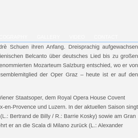
SCOGRAPHY
GALLERY
VIDEO
CONTACT
ndrè Schuen ihren Anfang. Dreisprachig aufgewachsen
talienischen Belcanto über deutsches Lied bis zu großen
m renommierten Mozarteum Salzburg entschied, wo er von
semblemitglied der Oper Graz – heute ist er auf den
 Wiener Staatsoper, dem Royal Opera House Covent
x-en-Provence und Luzern. In der aktuellen Saison singt
L.: Bertrand de Billy / R.: Barrie Kosky) sowie am Gran
rt er an die Scala di Milano zurück (L.: Alexander