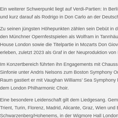
Ein weiterer Schwerpunkt liegt auf Verdi-Partien: In Berl
und kurz darauf als Rodrigo in Don Carlo an der Deutsche
Zu seinen jüngsten Höhepunkten zählen sein Debüt in de
den Münchner Opernfestspielen als Wolfram in Tannhäus
House London sowie die Titelpartie in Mozarts Don Giov
erleben, zuletzt 2023 als Graf in der Neuproduktion v
Im Konzertbereich führten ihn Engagements mit Chauss
Sinfonie unter Andris Nelsons zum Boston Symphony Or
Raum gastiert er mit Vaughan Williams’ Sea Symphony
dem London Philharmonic Choir.
Eine besondere Leidenschaft gilt dem Liedgesang. Gemei
Trient, Turin, Florenz, Madrid, Alicante, Graz, Wien und
Schwarzenberg/Hohenems, in der Wigmore Hall London, b