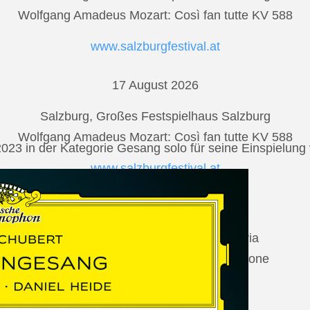
Wolfgang Amadeus Mozart: Così fan tutte KV 588
www.salzburgfestival.at
17 August 2026
Salzburg, Großes Festspielhaus Salzburg
Wolfgang Amadeus Mozart: Così fan tutte KV 588
2023 in der Kategorie Gesang solo für seine Einspielu
www.salzburgfestival.at
20 August 2026
Vilabertran, Canònica de Santa Maria
Johannes Brahms: Die schöne Magelone
www.schubertiada.cat