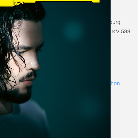
22 August 2026
Salzburg, Großes Festspielhaus Salzburg
Wolfgang Amadeus Mozart: Così fan tutte KV 588
www.salzburgfestival.at
Andrè Schuen at Deutsche Grammophon