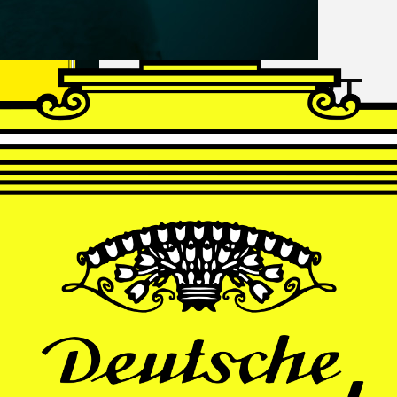
FRANZ
SCHUBERT
Schwanengesang
Andrè Schuen, Baritone
Daniel Heide, Piano