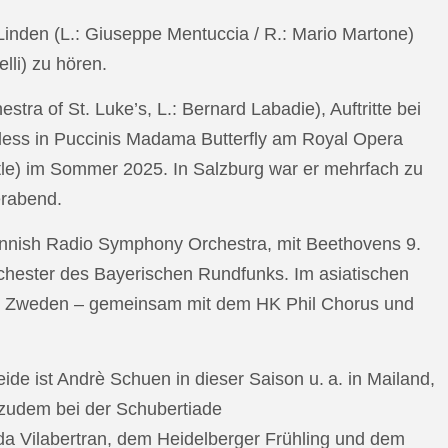
n Linden (L.: Giuseppe Mentuccia / R.: Mario Martone)
lli) zu hören.
a of St. Luke’s, L.: Bernard Labadie), Auftritte bei
pless in Puccinis Madama Butterfly am Royal Opera
ttle) im Sommer 2025. In Salzburg war er mehrfach zu
erabend.
nnish Radio Symphony Orchestra, mit Beethovens 9.
hester des Bayerischen Rundfunks. Im asiatischen
an Zweden – gemeinsam mit dem HK Phil Chorus und
e ist Andrè Schuen in dieser Saison u. a. in Mailand,
t zudem bei der Schubertiade
da Vilabertran, dem Heidelberger Frühling und dem