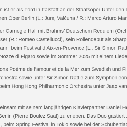
in ist er als Ford in Falstaff an der Staatsoper Unter de
n Oper Berlin (L.: Juraj Valčuha / R.: Marco Arturo Mare
r Carnegie Hall mit Brahms’ Deutschem Requiem (Orchestr
er (R.: Romeo Castellucci), sein Rollendebüt als Shar
anni beim Festival d’Aix-en-Provence (L.: Sir Simon Ra
on Nozze di Figaro sowie im Sommer 2025 mit einem Lied
ons Poème de l’amour et de la Mer zum Swedish und Fi
chestra sowie unter Sir Simon Rattle zum Symphonieorc
 beim Hong Kong Philharmonic Orchestra unter Jaap v
nsam mit seinem langjährigen Klavierpartner Daniel Heid
 Berlin (Pierre Boulez Saal) zu erleben. Das Duo gastier
eim Spring Festival in Tokio sowie bei der Schubertia