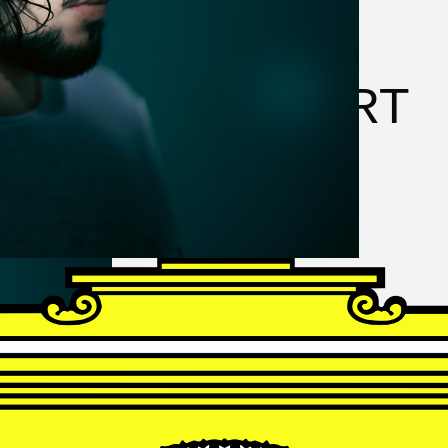
FRANZ
SCHUBERT
Schwanengesang
Andrè Schuen, Baritone
Daniel Heide, Piano