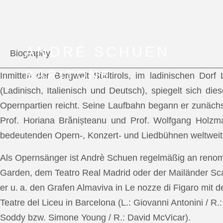
ANDRÈ SCHUEN
Biography
BARITONE
Inmitten der Bergwelt Südtirols, im ladinischen Dor
(Ladinisch, Italienisch und Deutsch), spiegelt sich di
Opernpartien reicht. Seine Laufbahn begann er zunächs
Prof. Horiana Brănișteanu und Prof. Wolfgang Holzm
bedeutenden Opern-, Konzert- und Liedbühnen weltweit
Als Opernsänger ist Andrè Schuen regelmäßig an reno
Garden, dem Teatro Real Madrid oder der Mailänder Scal
er u. a. den Grafen Almaviva in Le nozze di Figaro mit 
Teatre del Liceu in Barcelona (L.: Giovanni Antonini / R
Soddy bzw. Simone Young / R.: David McVicar).