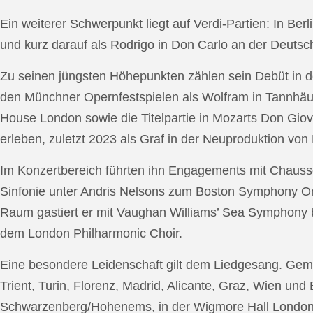
Ein weiterer Schwerpunkt liegt auf Verdi-Partien: In Berl
und kurz darauf als Rodrigo in Don Carlo an der Deutsche
Zu seinen jüngsten Höhepunkten zählen sein Debüt in de
den Münchner Opernfestspielen als Wolfram in Tannhäus
House London sowie die Titelpartie in Mozarts Don Giov
erleben, zuletzt 2023 als Graf in der Neuproduktion v
Im Konzertbereich führten ihn Engagements mit Chauss
Sinfonie unter Andris Nelsons zum Boston Symphony Or
Raum gastiert er mit Vaughan Williams’ Sea Symphony
dem London Philharmonic Choir.
Eine besondere Leidenschaft gilt dem Liedgesang. Gemei
Trient, Turin, Florenz, Madrid, Alicante, Graz, Wien und
Schwarzenberg/Hohenems, in der Wigmore Hall London, b