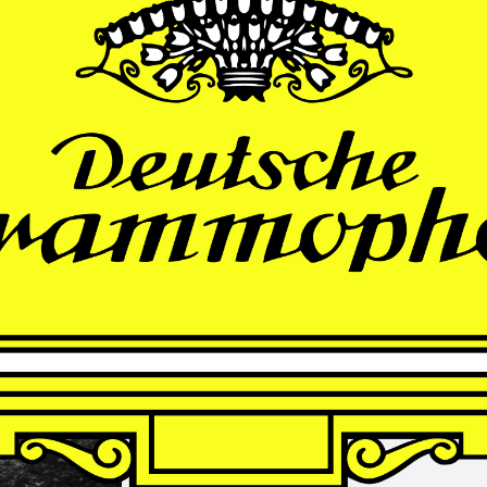
THOMAS
LARCHER
Die Nacht der Verlorenen
Andrè Schuen, Baritone
Finnish Radio Symphony Orchestra
Hannu Lintu