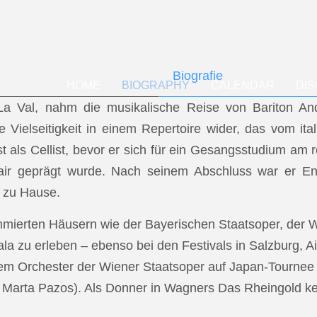
Biografie
HOME
BIOGRAPHY
CALENDAR
DI
f La Val, nahm die musikalische Reise von Bariton A
ese Vielseitigkeit in einem Repertoire wider, das vom i
t als Cellist, bevor er sich für ein Gesangsstudium a
air geprägt wurde. Nach seinem Abschluss war er En
 zu Hause.
mmierten Häusern wie der Bayerischen Staatsoper, der
a zu erleben – ebenso bei den Festivals in Salzburg, Ai
dem Orchester der Wiener Staatsoper auf Japan-Tournee (
.: Marta Pazos). Als Donner in Wagners Das Rheingold keh