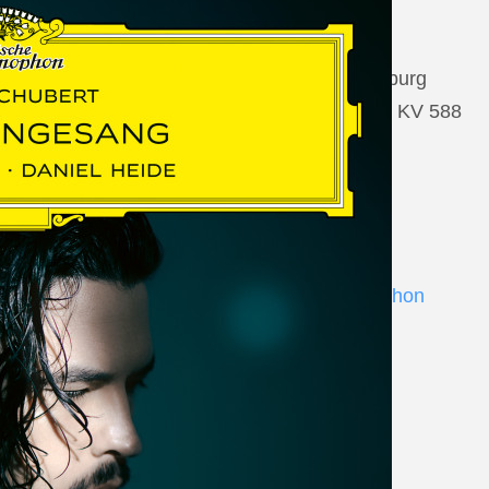
22 August 2026
Salzburg, Großes Festspielhaus Salzburg
Wolfgang Amadeus Mozart: Così fan tutte KV 588
www.salzburgfestival.at
Andrè Schuen at Deutsche Grammophon