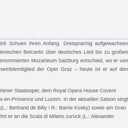
SCOGRAPHY
GALLERY
VIDEO
CONTACT
ndrè Schuen ihren Anfang. Dreisprachig aufgewachsen
talienischen Belcanto über deutsches Lied bis zu großen
m renommierten Mozarteum Salzburg entschied, wo er von
semblemitglied der Oper Graz – heute ist er auf den
 Wiener Staatsoper, dem Royal Opera House Covent
x-en-Provence und Luzern. In der aktuellen Saison singt
L.: Bertrand de Billy / R.: Barrie Kosky) sowie am Gran
rt er an die Scala di Milano zurück (L.: Alexander