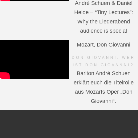
Andrè Schuen & Daniel
Heide – “Tiny Lectures”:
Why the Liederabend
audience is special
Mozart, Don Giovanni
DON GIOVANNI: WER
IST DON GIOVANNI?
Bariton Andrè Schuen
erklärt euch die Titelrolle
aus Mozarts Oper „Don
Giovanni“.