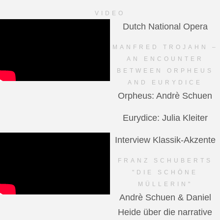
VIDEO
Dutch National Opera
MANFRED TROJAHN –
AN ENCOUNTER
BETWEEN ORPHEUS
AND EURYDICE
Orpheus: Andrè Schuen
Eurydice: Julia Kleiter
Interview Klassik-Akzente
FRANZ SCHUBERTS
"DIE SCHÖNE
MÜLLERIN"
Andrè Schuen & Daniel
Heide über die narrative