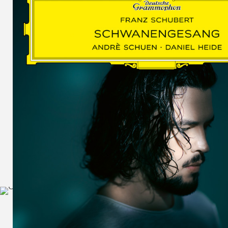
SCHUMAN
WOLF
MARTIN
SCHUMANN,
LIEDERKREIS
OP. 24
SECHS
MONOLOGE
AUS
JEDERMANN
GESÄNGE