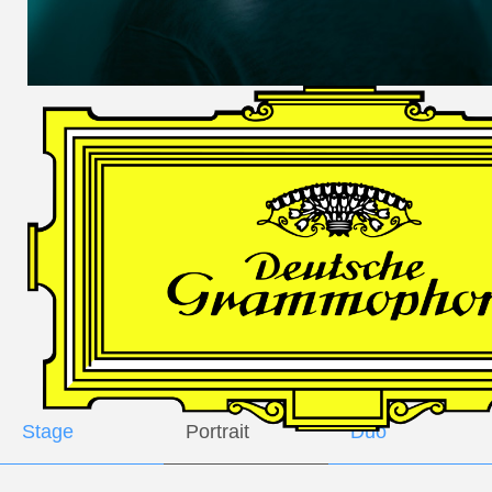
DES
HARFNERS
Andrè Schuen,
Baritone
Daniel Heide,
Piano
GALLERY
Stage
Portrait
Duo