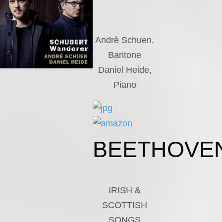
Andrè Schuen,
Baritone
Daniel Heide,
Piano
BEETHOVE
IRISH &
SCOTTISH
SONGS