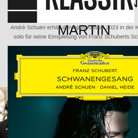
SCHUMAN
WOLF
MARTIN
Andrè Schuen erhält den opus Klassik 2023 in der
solo für seine Einspielung von Franz Schuberts 
SCHUMANN,
LIEDERKREIS
OP. 24
SECHS
MONOLOGE
AUS
JEDERMANN
GESÄNGE