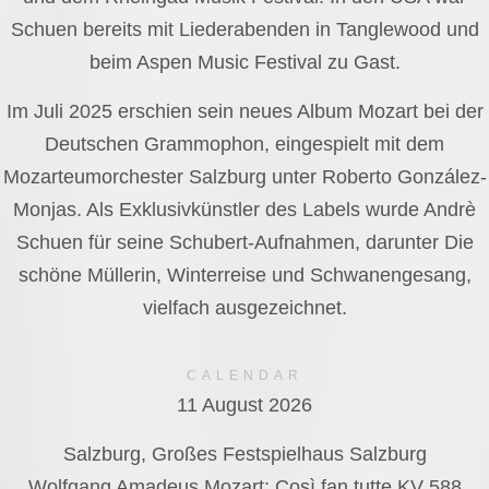
Schuen bereits mit Liederabenden in Tanglewood und
beim Aspen Music Festival zu Gast.
Im Juli 2025 erschien sein neues Album Mozart bei der
Deutschen Grammophon, eingespielt mit dem
Mozarteumorchester Salzburg unter Roberto González-
Monjas. Als Exklusivkünstler des Labels wurde Andrè
Schuen für seine Schubert-Aufnahmen, darunter Die
schöne Müllerin, Winterreise und Schwanengesang,
vielfach ausgezeichnet.
CALENDAR
11 August 2026
Salzburg, Großes Festspielhaus Salzburg
Wolfgang Amadeus Mozart: Così fan tutte KV 588