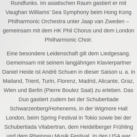
Rundfunks. Im asiatischen Raum gastiert er mit
Vaughan Williams’ Sea Symphony beim Hong Kong
Philharmonic Orchestra unter Jaap van Zweden –
gemeinsam mit dem HK Phil Chorus und dem London
Philharmonic Choir.
Eine besondere Leidenschaft gilt dem Liedgesang.
Gemeinsam mit seinem langjährigen Klavierpartner
Daniel Heide ist Andrè Schuen in dieser Saison u. a. in
Mailand, Trient, Turin, Florenz, Madrid, Alicante, Graz,
Wien und Berlin (Pierre Boulez Saal) zu erleben. Das
Duo gastiert zudem bei der Schubertiade
Schwarzenberg/Hohenems, in der Wigmore Hall
London, beim Spring Festival in Tokio sowie bei der
Schubertiada Vilabertran, dem Heidelberger Frühling
und dem Rheingau Musik Festival. In den USA war