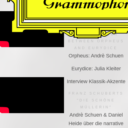
VIDEO
Dutch National Opera
MANFRED TROJAHN –
AN ENCOUNTER
BETWEEN ORPHEUS
AND EURYDICE
Orpheus: Andrè Schuen
Eurydice: Julia Kleiter
Interview Klassik-Akzente
FRANZ SCHUBERTS
"DIE SCHÖNE
MÜLLERIN"
Andrè Schuen & Daniel
Heide über die narrative