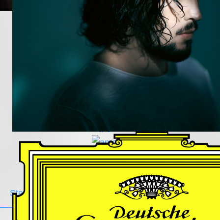
DES
HARFNERS
Andrè Schuen,
Baritone
Daniel Heide,
Piano
GALLERY
Stage
Portrait
Duo