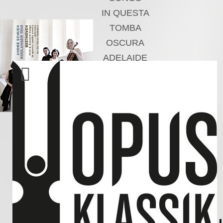
IN QUESTA
TOMBA
OSCURA
ADELAIDE
AN DIE FERNE
GELIEBTE
Andrè Schuen,
Baritone
Boulanger Trio