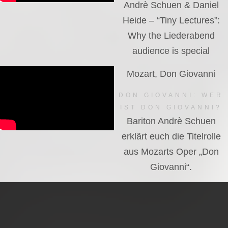
Andrè Schuen & Daniel
Heide – “Tiny Lectures”:
Why the Liederabend
audience is special
Mozart, Don Giovanni
DON GIOVANNI: WER
IST DON GIOVANNI?
Bariton Andrè Schuen
erklärt euch die Titelrolle
aus Mozarts Oper „Don
Giovanni“.