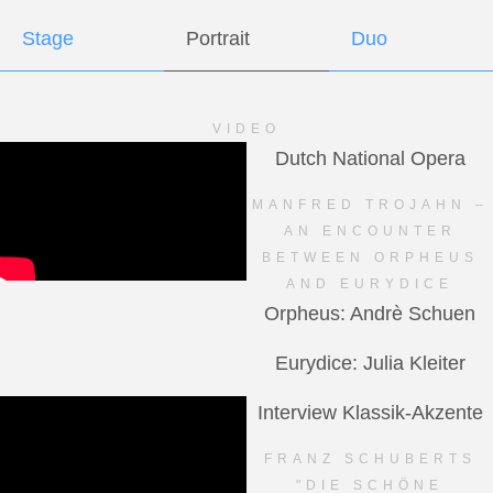
Stage
Portrait
Duo
VIDEO
Dutch National Opera
MANFRED TROJAHN –
AN ENCOUNTER
BETWEEN ORPHEUS
AND EURYDICE
Orpheus: Andrè Schuen
Eurydice: Julia Kleiter
Interview Klassik-Akzente
FRANZ SCHUBERTS
"DIE SCHÖNE