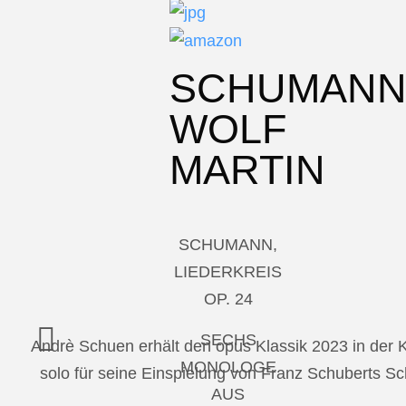
SCHUMAN
WOLF
MARTIN
SCHUMANN,
LIEDERKREIS
OP. 24
SECHS
Andrè Schuen erhält den opus Klassik 2023 in der
MONOLOGE
solo für seine Einspielung von Franz Schuberts 
AUS