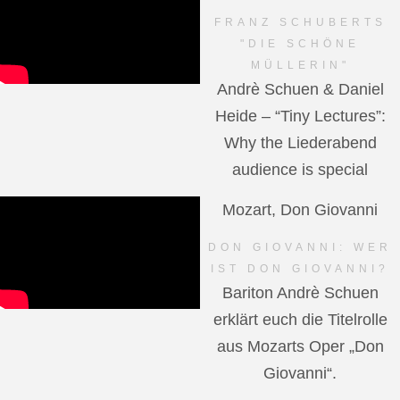
FRANZ SCHUBERTS
"DIE SCHÖNE
MÜLLERIN"
Andrè Schuen & Daniel
Heide – “Tiny Lectures”:
Why the Liederabend
audience is special
Mozart, Don Giovanni
DON GIOVANNI: WER
IST DON GIOVANNI?
Bariton Andrè Schuen
erklärt euch die Titelrolle
aus Mozarts Oper „Don
Giovanni“.