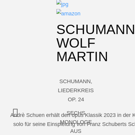
SCHUMAN
WOLF
MARTIN
SCHUMANN,
LIEDERKREIS
OP. 24
SECHS
Andrè Schuen erhält den opus Klassik 2023 in der
MONOLOGE
solo für seine Einspielung von Franz Schuberts 
AUS