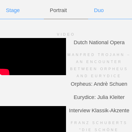
Stage
Portrait
Duo
VIDEO
Dutch National Opera
MANFRED TROJAHN –
AN ENCOUNTER
BETWEEN ORPHEUS
AND EURYDICE
Orpheus: Andrè Schuen
Eurydice: Julia Kleiter
Interview Klassik-Akzente
FRANZ SCHUBERTS
"DIE SCHÖNE