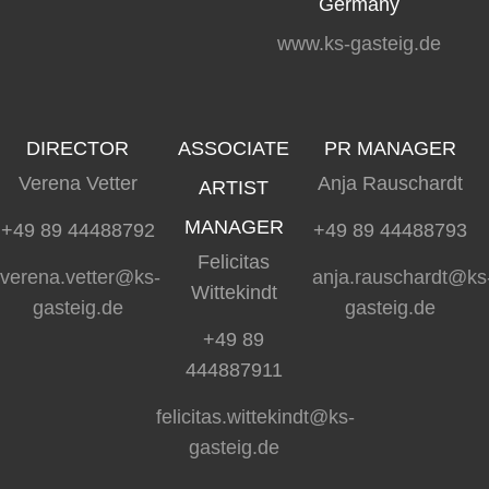
Germany
www.ks-gasteig.de
DIRECTOR
ASSOCIATE
PR MANAGER
Verena Vetter
Anja Rauschardt
ARTIST
MANAGER
+49 89 44488792
+49 89 44488793
Felicitas
verena.vetter@ks-
anja.rauschardt@ks
Wittekindt
gasteig.de
gasteig.de
+49 89
444887911
felicitas.wittekindt@ks-
gasteig.de