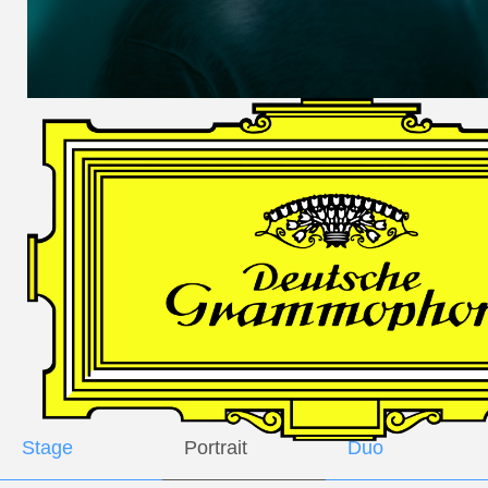
DES
HARFNERS
Andrè Schuen,
Baritone
Daniel Heide,
Piano
GALLERY
Stage
Portrait
Duo