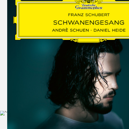
SCHUMAN
WOLF
MARTIN
SCHUMANN,
LIEDERKREIS
OP. 24
SECHS
MONOLOGE
AUS
JEDERMANN
GESÄNGE