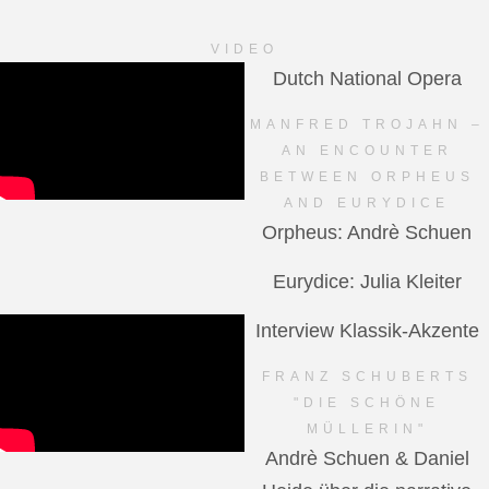
VIDEO
Dutch National Opera
MANFRED TROJAHN –
AN ENCOUNTER
BETWEEN ORPHEUS
AND EURYDICE
Orpheus: Andrè Schuen
Eurydice: Julia Kleiter
Interview Klassik-Akzente
FRANZ SCHUBERTS
"DIE SCHÖNE
MÜLLERIN"
Andrè Schuen & Daniel