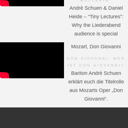
MÜLLERIN"
Andrè Schuen & Daniel
Heide – “Tiny Lectures”:
Why the Liederabend
audience is special
Mozart, Don Giovanni
DON GIOVANNI: WER
IST DON GIOVANNI?
Bariton Andrè Schuen
erklärt euch die Titelrolle
aus Mozarts Oper „Don
Giovanni“.