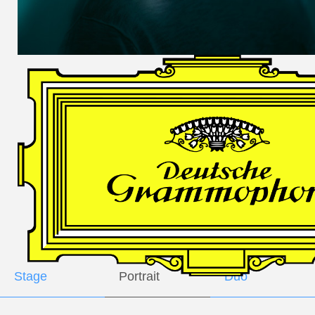
DES
HARFNERS
Andrè Schuen,
Baritone
Daniel Heide,
Piano
GALLERY
Stage
Portrait
Duo