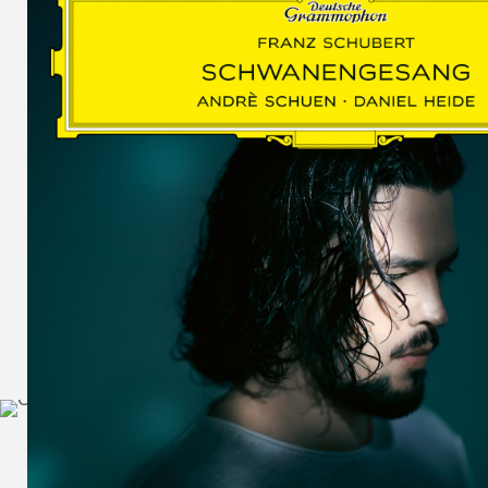
SCHUMAN
WOLF
MARTIN
SCHUMANN,
LIEDERKREIS
OP. 24
SECHS
MONOLOGE
AUS
JEDERMANN
GESÄNGE