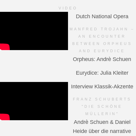
VIDEO
Dutch National Opera
MANFRED TROJAHN –
AN ENCOUNTER
BETWEEN ORPHEUS
AND EURYDICE
Orpheus: Andrè Schuen
Eurydice: Julia Kleiter
Interview Klassik-Akzente
FRANZ SCHUBERTS
"DIE SCHÖNE
MÜLLERIN"
Andrè Schuen & Daniel
Heide über die narrative