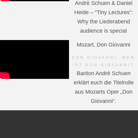
Andrè Schuen & Daniel
Heide – “Tiny Lectures”:
Why the Liederabend
audience is special
Mozart, Don Giovanni
DON GIOVANNI: WER
IST DON GIOVANNI?
Bariton Andrè Schuen
erklärt euch die Titelrolle
aus Mozarts Oper „Don
Giovanni“.