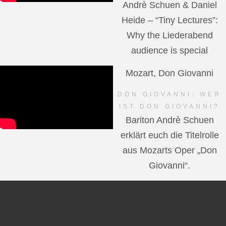
Andrè Schuen & Daniel
Heide – “Tiny Lectures”:
Why the Liederabend
audience is special
Mozart, Don Giovanni
DON GIOVANNI: WER
IST DON GIOVANNI?
Bariton Andrè Schuen
erklärt euch die Titelrolle
aus Mozarts Oper „Don
Giovanni“.