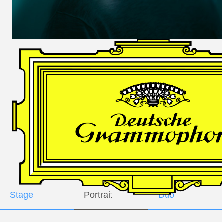
DES
HARFNERS
Andrè Schuen,
Baritone
Daniel Heide,
Piano
GALLERY
Stage
Portrait
Duo