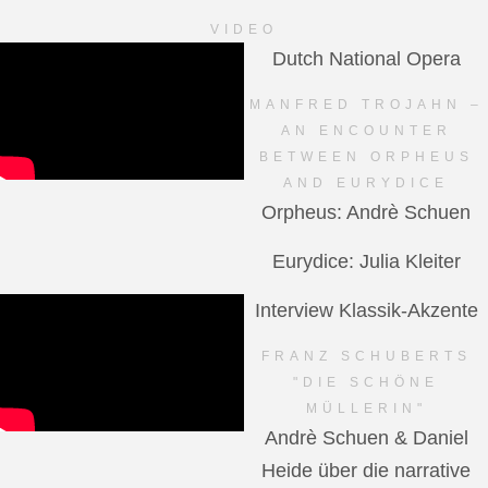
VIDEO
Dutch National Opera
MANFRED TROJAHN –
AN ENCOUNTER
BETWEEN ORPHEUS
AND EURYDICE
Orpheus: Andrè Schuen
Eurydice: Julia Kleiter
Interview Klassik-Akzente
FRANZ SCHUBERTS
"DIE SCHÖNE
MÜLLERIN"
Andrè Schuen & Daniel
Heide über die narrative