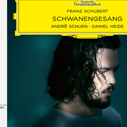
SCHUMAN
WOLF
MARTIN
SCHUMANN,
LIEDERKREIS
OP. 24
SECHS
MONOLOGE
AUS
JEDERMANN
GESÄNGE