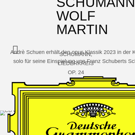
SCHUMAN
WOLF
MARTIN
Andrè Schuen erhält den opus Klassik 2023 in der
SCHUMANN,
solo für seine Einspielung von Franz Schuberts 
LIEDERKREIS
OP. 24
SECHS
MONOLOGE
AUS
JEDERMANN
GESÄNGE