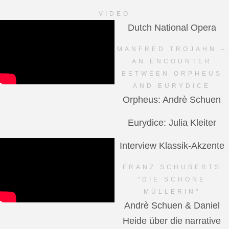
VIDEO
Dutch National Opera
MANFRED TROJAHN –
AN ENCOUNTER
BETWEEN ORPHEUS
AND EURYDICE
Orpheus: Andrè Schuen
Eurydice: Julia Kleiter
Interview Klassik-Akzente
FRANZ SCHUBERTS
"DIE SCHÖNE
MÜLLERIN"
Andrè Schuen & Daniel
Heide über die narrative