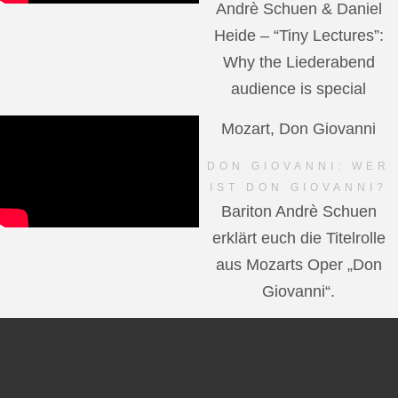
Andrè Schuen & Daniel
Heide – “Tiny Lectures”:
Why the Liederabend
audience is special
Mozart, Don Giovanni
DON GIOVANNI: WER
IST DON GIOVANNI?
Bariton Andrè Schuen
erklärt euch die Titelrolle
aus Mozarts Oper „Don
Giovanni“.