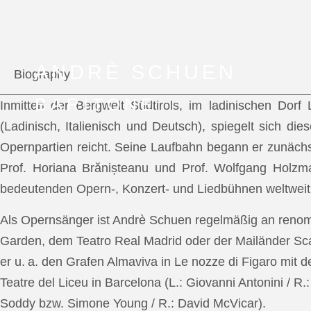
ANDRÈ SCHUEN
Biography
BARITONE
Inmitten der Bergwelt Südtirols, im ladinischen Dor
(Ladinisch, Italienisch und Deutsch), spiegelt sich di
Opernpartien reicht. Seine Laufbahn begann er zunächs
Prof. Horiana Brănișteanu und Prof. Wolfgang Holzm
bedeutenden Opern-, Konzert- und Liedbühnen weltweit
Als Opernsänger ist Andrè Schuen regelmäßig an reno
Garden, dem Teatro Real Madrid oder der Mailänder Scal
er u. a. den Grafen Almaviva in Le nozze di Figaro mit 
Teatre del Liceu in Barcelona (L.: Giovanni Antonini / R
Soddy bzw. Simone Young / R.: David McVicar).