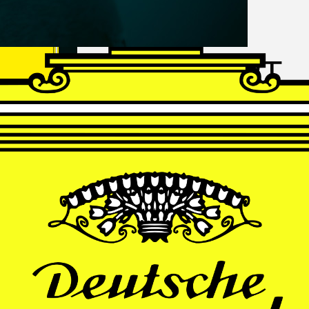
FRANZ
SCHUBERT
Schwanengesang
Andrè Schuen, Baritone
Daniel Heide, Piano