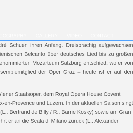
SCOGRAPHY
GALLERY
VIDEO
CONTACT
ndrè Schuen ihren Anfang. Dreisprachig aufgewachsen
talienischen Belcanto über deutsches Lied bis zu großen
m renommierten Mozarteum Salzburg entschied, wo er von
semblemitglied der Oper Graz – heute ist er auf den
 Wiener Staatsoper, dem Royal Opera House Covent
x-en-Provence und Luzern. In der aktuellen Saison singt
L.: Bertrand de Billy / R.: Barrie Kosky) sowie am Gran
rt er an die Scala di Milano zurück (L.: Alexander