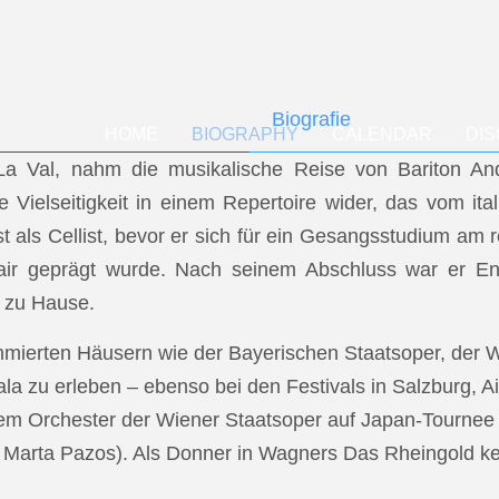
Biografie
HOME
BIOGRAPHY
CALENDAR
DI
f La Val, nahm die musikalische Reise von Bariton A
ese Vielseitigkeit in einem Repertoire wider, das vom i
t als Cellist, bevor er sich für ein Gesangsstudium a
air geprägt wurde. Nach seinem Abschluss war er En
 zu Hause.
mmierten Häusern wie der Bayerischen Staatsoper, der
a zu erleben – ebenso bei den Festivals in Salzburg, Ai
dem Orchester der Wiener Staatsoper auf Japan-Tournee (
.: Marta Pazos). Als Donner in Wagners Das Rheingold keh