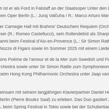
in ist er als Ford in Falstaff an der Staatsoper Unter de
n Oper Berlin (L.: Juraj Valčuha / R.: Marco Arturo Mare
r Carnegie Hall mit Brahms’ Deutschem Requiem (Orchestr
er (R.: Romeo Castellucci), sein Rollendebüt als Shar
anni beim Festival d’Aix-en-Provence (L.: Sir Simon Ra
on Nozze di Figaro sowie im Sommer 2025 mit einem Lied
ons Poème de l’amour et de la Mer zum Swedish und Fi
chestra sowie unter Sir Simon Rattle zum Symphonieorc
 beim Hong Kong Philharmonic Orchestra unter Jaap v
nsam mit seinem langjährigen Klavierpartner Daniel Heid
 Berlin (Pierre Boulez Saal) zu erleben. Das Duo gastier
eim Spring Festival in Tokio sowie bei der Schubertia