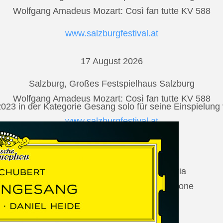
Wolfgang Amadeus Mozart: Così fan tutte KV 588
www.salzburgfestival.at
17 August 2026
Salzburg, Großes Festspielhaus Salzburg
Wolfgang Amadeus Mozart: Così fan tutte KV 588
2023 in der Kategorie Gesang solo für seine Einspielu
www.salzburgfestival.at
20 August 2026
Vilabertran, Canònica de Santa Maria
Johannes Brahms: Die schöne Magelone
www.schubertiada.cat