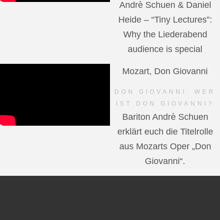
Andrè Schuen & Daniel
Heide – “Tiny Lectures”:
Why the Liederabend
audience is special
Mozart, Don Giovanni
DON GIOVANNI: WER
IST DON GIOVANNI?
Bariton Andrè Schuen
erklärt euch die Titelrolle
aus Mozarts Oper „Don
Giovanni“.