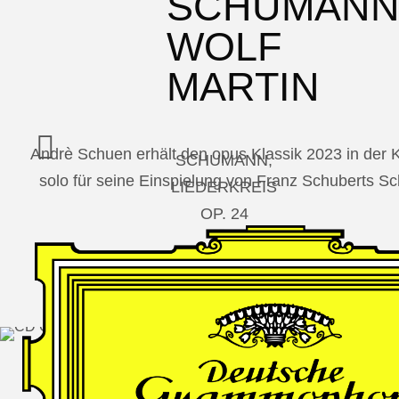
SCHUMAN
WOLF
MARTIN
Andrè Schuen erhält den opus Klassik 2023 in der
SCHUMANN,
solo für seine Einspielung von Franz Schuberts 
LIEDERKREIS
OP. 24
SECHS
MONOLOGE
AUS
JEDERMANN
GESÄNGE