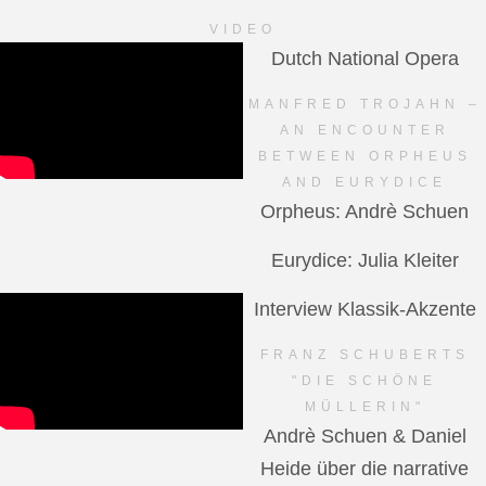
VIDEO
Dutch National Opera
MANFRED TROJAHN –
AN ENCOUNTER
BETWEEN ORPHEUS
AND EURYDICE
Orpheus: Andrè Schuen
Eurydice: Julia Kleiter
Interview Klassik-Akzente
FRANZ SCHUBERTS
"DIE SCHÖNE
MÜLLERIN"
Andrè Schuen & Daniel
Heide über die narrative