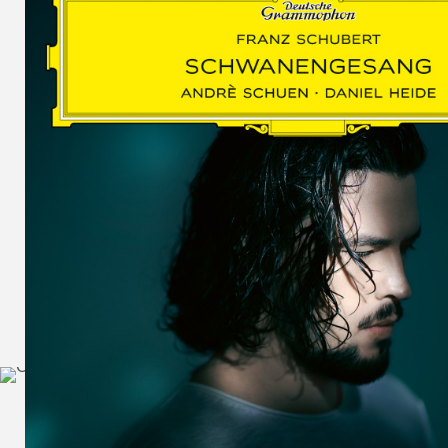
SCHUMAN
WOLF
MARTIN
SCHUMANN,
LIEDERKREIS
OP. 24
SECHS
MONOLOGE
AUS
JEDERMANN
GESÄNGE