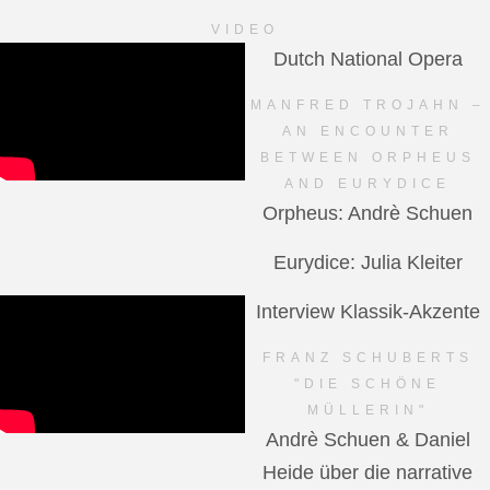
VIDEO
Dutch National Opera
MANFRED TROJAHN –
AN ENCOUNTER
BETWEEN ORPHEUS
AND EURYDICE
Orpheus: Andrè Schuen
Eurydice: Julia Kleiter
Interview Klassik-Akzente
FRANZ SCHUBERTS
"DIE SCHÖNE
MÜLLERIN"
Andrè Schuen & Daniel
Heide über die narrative