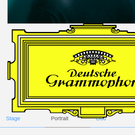
DES
HARFNERS
Andrè Schuen,
Baritone
Daniel Heide,
Piano
GALLERY
Stage
Portrait
Duo