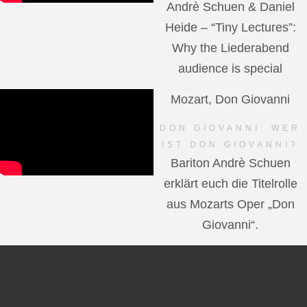
Andrè Schuen & Daniel
Heide – “Tiny Lectures”:
Why the Liederabend
audience is special
Mozart, Don Giovanni
DON GIOVANNI: WER
IST DON GIOVANNI?
Bariton Andrè Schuen
erklärt euch die Titelrolle
aus Mozarts Oper „Don
Giovanni“.