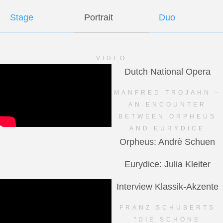
Stage
Portrait
Duo
VIDEO
Dutch National Opera
MANFRED TROJAHN –
AN ENCOUNTER
BETWEEN ORPHEUS
AND EURYDICE
Orpheus: Andrè Schuen
Eurydice: Julia Kleiter
Interview Klassik-Akzente
FRANZ SCHUBERTS
"DIE SCHÖNE