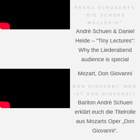
FRANZ SCHUBERTS
"DIE SCHÖNE
MÜLLERIN"
Andrè Schuen & Daniel
Heide – “Tiny Lectures”:
Why the Liederabend
audience is special
Mozart, Don Giovanni
DON GIOVANNI: WER
IST DON GIOVANNI?
Bariton Andrè Schuen
erklärt euch die Titelrolle
aus Mozarts Oper „Don
Giovanni“.