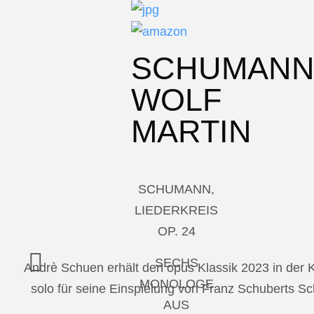
SCHUMAN
WOLF
MARTIN
SCHUMANN,
LIEDERKREIS
OP. 24
SECHS
Andrè Schuen erhält den opus Klassik 2023 in der
MONOLOGE
solo für seine Einspielung von Franz Schuberts 
AUS