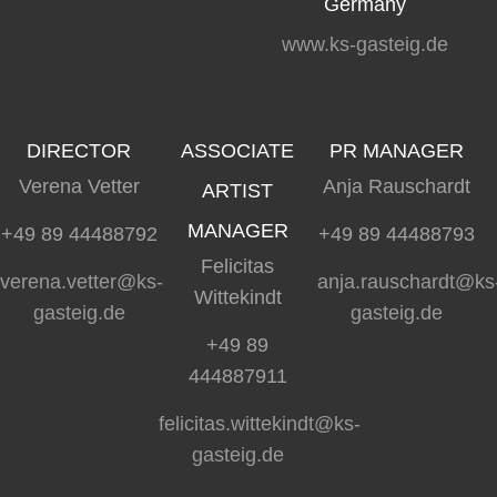
Germany
www.ks-gasteig.de
DIRECTOR
ASSOCIATE
PR MANAGER
Verena Vetter
Anja Rauschardt
ARTIST
MANAGER
+49 89 44488792
+49 89 44488793
Felicitas
verena.vetter@ks-
anja.rauschardt@ks
Wittekindt
gasteig.de
gasteig.de
+49 89
444887911
felicitas.wittekindt@ks-
gasteig.de