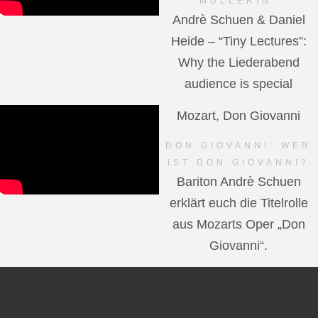
MÜLLERIN"
Andrè Schuen & Daniel
Heide – “Tiny Lectures”:
Why the Liederabend
audience is special
Mozart, Don Giovanni
DON GIOVANNI: WER
IST DON GIOVANNI?
Bariton Andrè Schuen
erklärt euch die Titelrolle
aus Mozarts Oper „Don
Giovanni“.