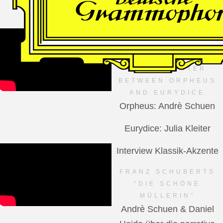
VIDEO
Dutch National Opera
MANFRED TROJAHN –
AN ENCOUNTER
BETWEEN ORPHEUS
AND EURYDICE
Orpheus: Andrè Schuen
Eurydice: Julia Kleiter
Interview Klassik-Akzente
FRANZ SCHUBERTS
"DIE SCHÖNE
MÜLLERIN"
Andrè Schuen & Daniel