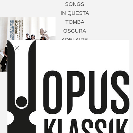
SONGS
IN QUESTA
TOMBA
OSCURA
ADELAIDE
AN DIE FERNE
GELIEBTE
Andrè Schuen,
Baritone
Boulanger Trio