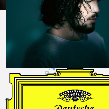
DES
HARFNERS
Andrè Schuen,
Baritone
Daniel Heide,
Piano
GALLERY
Stage
Portrait
Duo