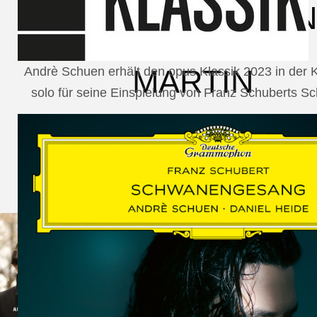
SCHUMAN
WOLF
MARTIN
Andrè Schuen erhält den opus Klassik 2023 in der
solo für seine Einspielung von Franz Schuberts 
SCHUMANN,
LIEDERKREIS
OP. 24
SECHS
MONOLOGE
AUS
JEDERMANN
GESÄNGE