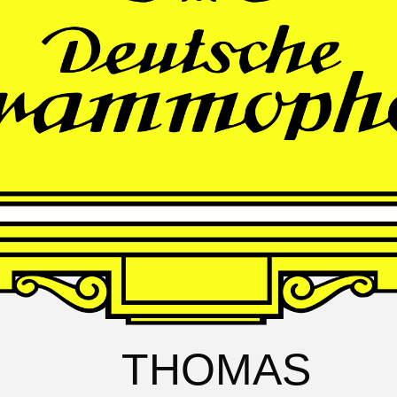
FRANZ
SCHUBERT
Schwanengesang
Andrè Schuen, Baritone
Daniel Heide, Piano
THOMAS