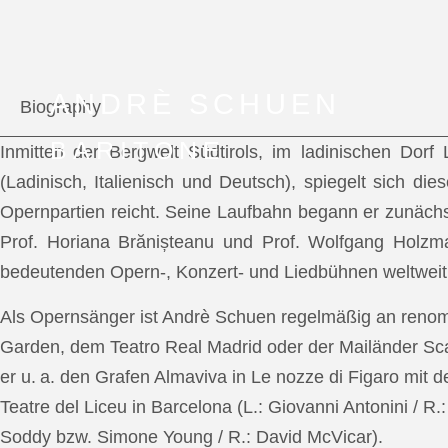
ANDRÈ SCHUEN
Biography
BARITONE
Inmitten der Bergwelt Südtirols, im ladinischen Dor
(Ladinisch, Italienisch und Deutsch), spiegelt sich di
Opernpartien reicht. Seine Laufbahn begann er zunächs
Prof. Horiana Brănișteanu und Prof. Wolfgang Holzm
bedeutenden Opern-, Konzert- und Liedbühnen weltweit
Als Opernsänger ist Andrè Schuen regelmäßig an reno
Garden, dem Teatro Real Madrid oder der Mailänder Scal
er u. a. den Grafen Almaviva in Le nozze di Figaro mit 
Teatre del Liceu in Barcelona (L.: Giovanni Antonini / R
Soddy bzw. Simone Young / R.: David McVicar).