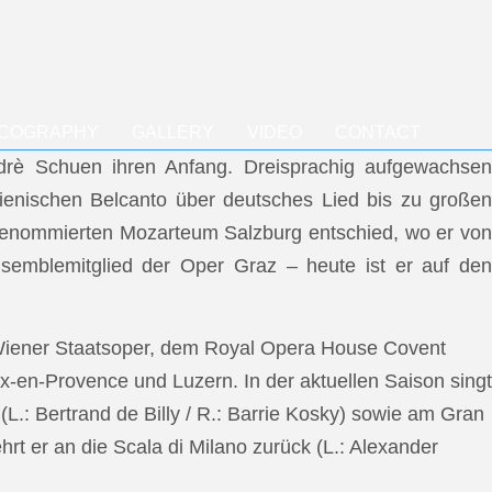
SCOGRAPHY
GALLERY
VIDEO
CONTACT
ndrè Schuen ihren Anfang. Dreisprachig aufgewachsen
talienischen Belcanto über deutsches Lied bis zu großen
m renommierten Mozarteum Salzburg entschied, wo er von
semblemitglied der Oper Graz – heute ist er auf den
 Wiener Staatsoper, dem Royal Opera House Covent
x-en-Provence und Luzern. In der aktuellen Saison singt
L.: Bertrand de Billy / R.: Barrie Kosky) sowie am Gran
rt er an die Scala di Milano zurück (L.: Alexander