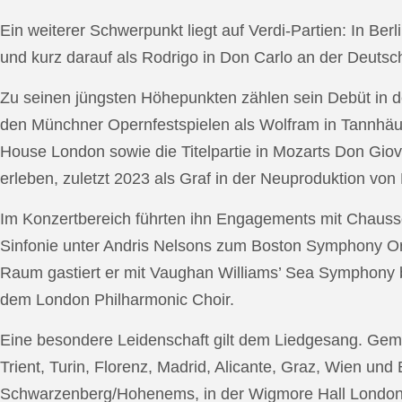
Ein weiterer Schwerpunkt liegt auf Verdi-Partien: In Berl
und kurz darauf als Rodrigo in Don Carlo an der Deutsche
Zu seinen jüngsten Höhepunkten zählen sein Debüt in de
den Münchner Opernfestspielen als Wolfram in Tannhäus
House London sowie die Titelpartie in Mozarts Don Giov
erleben, zuletzt 2023 als Graf in der Neuproduktion v
Im Konzertbereich führten ihn Engagements mit Chauss
Sinfonie unter Andris Nelsons zum Boston Symphony Or
Raum gastiert er mit Vaughan Williams’ Sea Symphony
dem London Philharmonic Choir.
Eine besondere Leidenschaft gilt dem Liedgesang. Gemei
Trient, Turin, Florenz, Madrid, Alicante, Graz, Wien und
Schwarzenberg/Hohenems, in der Wigmore Hall London, b