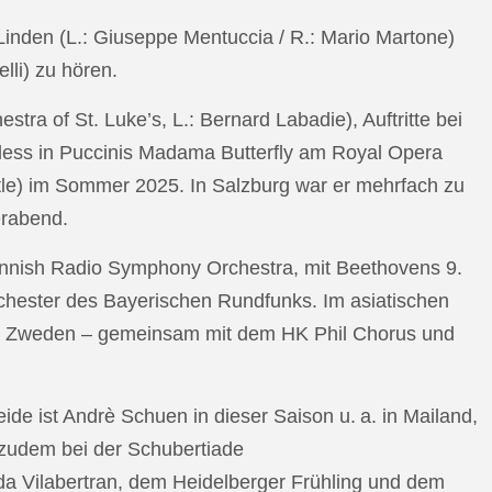
n Linden (L.: Giuseppe Mentuccia / R.: Mario Martone)
lli) zu hören.
a of St. Luke’s, L.: Bernard Labadie), Auftritte bei
pless in Puccinis Madama Butterfly am Royal Opera
ttle) im Sommer 2025. In Salzburg war er mehrfach zu
erabend.
nnish Radio Symphony Orchestra, mit Beethovens 9.
hester des Bayerischen Rundfunks. Im asiatischen
an Zweden – gemeinsam mit dem HK Phil Chorus und
e ist Andrè Schuen in dieser Saison u. a. in Mailand,
t zudem bei der Schubertiade
da Vilabertran, dem Heidelberger Frühling und dem