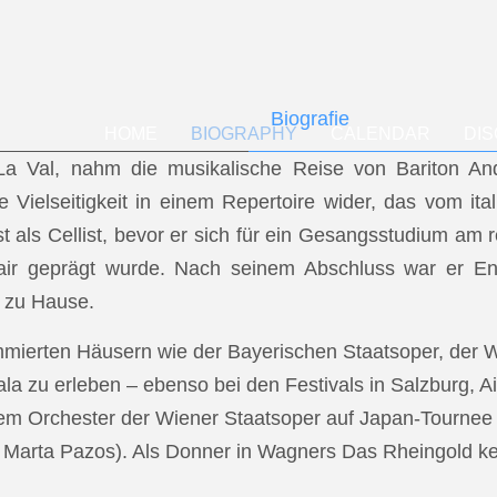
Biografie
HOME
BIOGRAPHY
CALENDAR
DI
f La Val, nahm die musikalische Reise von Bariton A
ese Vielseitigkeit in einem Repertoire wider, das vom i
t als Cellist, bevor er sich für ein Gesangsstudium a
air geprägt wurde. Nach seinem Abschluss war er En
 zu Hause.
mmierten Häusern wie der Bayerischen Staatsoper, der
a zu erleben – ebenso bei den Festivals in Salzburg, Ai
dem Orchester der Wiener Staatsoper auf Japan-Tournee (
.: Marta Pazos). Als Donner in Wagners Das Rheingold keh