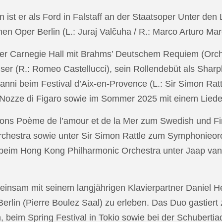
in ist er als Ford in Falstaff an der Staatsoper Unter de
n Oper Berlin (L.: Juraj Valčuha / R.: Marco Arturo Mare
r Carnegie Hall mit Brahms’ Deutschem Requiem (Orchestr
er (R.: Romeo Castellucci), sein Rollendebüt als Shar
anni beim Festival d’Aix-en-Provence (L.: Sir Simon Ra
on Nozze di Figaro sowie im Sommer 2025 mit einem Lied
ons Poème de l’amour et de la Mer zum Swedish und Fi
chestra sowie unter Sir Simon Rattle zum Symphonieorc
 beim Hong Kong Philharmonic Orchestra unter Jaap v
nsam mit seinem langjährigen Klavierpartner Daniel Heid
 Berlin (Pierre Boulez Saal) zu erleben. Das Duo gastier
eim Spring Festival in Tokio sowie bei der Schubertia