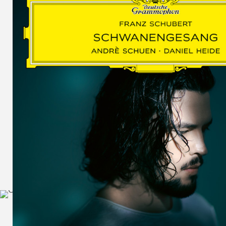
SCHUMAN
WOLF
MARTIN
SCHUMANN,
LIEDERKREIS
OP. 24
SECHS
MONOLOGE
AUS
JEDERMANN
GESÄNGE