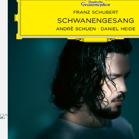
SCHUMAN
WOLF
MARTIN
SCHUMANN,
LIEDERKREIS
OP. 24
SECHS
MONOLOGE
AUS
JEDERMANN
GESÄNGE