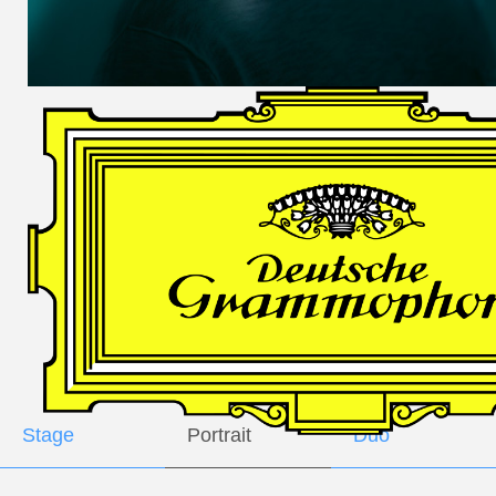
DES
HARFNERS
Andrè Schuen,
Baritone
Daniel Heide,
Piano
GALLERY
Stage
Portrait
Duo