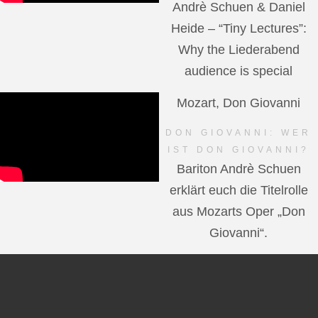
Andrè Schuen & Daniel
Heide – “Tiny Lectures”:
Why the Liederabend
audience is special
Mozart, Don Giovanni
DON GIOVANNI: WER
IST DON GIOVANNI?
Bariton Andrè Schuen
erklärt euch die Titelrolle
aus Mozarts Oper „Don
Giovanni“.