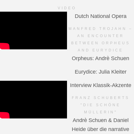
VIDEO
Dutch National Opera
MANFRED TROJAHN –
AN ENCOUNTER
BETWEEN ORPHEUS
AND EURYDICE
Orpheus: Andrè Schuen
Eurydice: Julia Kleiter
Interview Klassik-Akzente
FRANZ SCHUBERTS
"DIE SCHÖNE
MÜLLERIN"
Andrè Schuen & Daniel
Heide über die narrative