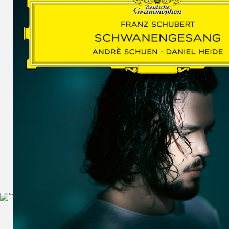
SCHUMAN
WOLF
MARTIN
SCHUMANN,
LIEDERKREIS
OP. 24
SECHS
MONOLOGE
AUS
JEDERMANN
GESÄNGE