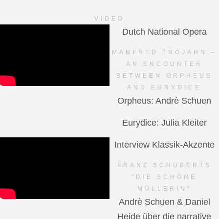
VIDEO
Dutch National Opera
MANFRED TROJAHN –
AN ENCOUNTER
BETWEEN ORPHEUS
AND EURYDICE
Orpheus: Andrè Schuen
Eurydice: Julia Kleiter
Interview Klassik-Akzente
FRANZ SCHUBERTS
"DIE SCHÖNE
MÜLLERIN"
Andrè Schuen & Daniel
Heide über die narrative