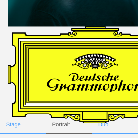
DES
HARFNERS
Andrè Schuen,
Baritone
Daniel Heide,
Piano
GALLERY
Stage
Portrait
Duo