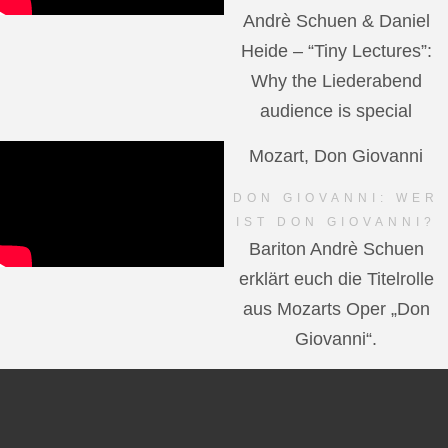
Andrè Schuen & Daniel
Heide – “Tiny Lectures”:
Why the Liederabend
audience is special
Mozart, Don Giovanni
DON GIOVANNI: WER
IST DON GIOVANNI?
Bariton Andrè Schuen
erklärt euch die Titelrolle
aus Mozarts Oper „Don
Giovanni“.