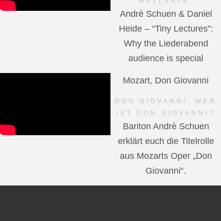
MÜLLERIN"
Andrè Schuen & Daniel
Heide – “Tiny Lectures”:
Why the Liederabend
audience is special
Mozart, Don Giovanni
DON GIOVANNI: WER
IST DON GIOVANNI?
Bariton Andrè Schuen
erklärt euch die Titelrolle
aus Mozarts Oper „Don
Giovanni“.