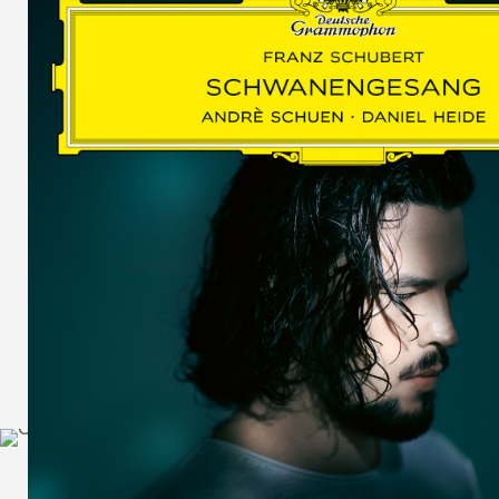
SCHUMAN
WOLF
MARTIN
SCHUMANN,
LIEDERKREIS
OP. 24
SECHS
MONOLOGE
AUS
JEDERMANN
GESÄNGE