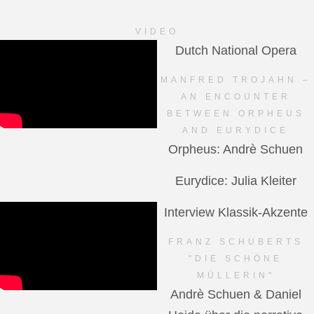
VIDEO
Dutch National Opera
MANFRED TROJAHN –
AN ENCOUNTER
BETWEEN ORPHEUS
AND EURYDICE
Orpheus: Andrè Schuen
Eurydice: Julia Kleiter
Interview Klassik-Akzente
FRANZ SCHUBERTS
"DIE SCHÖNE
MÜLLERIN"
Andrè Schuen & Daniel