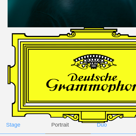
DES
HARFNERS
Andrè Schuen,
Baritone
Daniel Heide,
Piano
GALLERY
Stage
Portrait
Duo