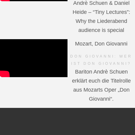
Andrè Schuen & Daniel
Heide – “Tiny Lectures”:
Why the Liederabend
audience is special
Mozart, Don Giovanni
DON GIOVANNI: WER
IST DON GIOVANNI?
Bariton Andrè Schuen
erklärt euch die Titelrolle
aus Mozarts Oper „Don
Giovanni“.