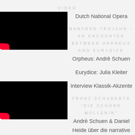
VIDEO
Dutch National Opera
MANFRED TROJAHN –
AN ENCOUNTER
BETWEEN ORPHEUS
AND EURYDICE
Orpheus: Andrè Schuen
Eurydice: Julia Kleiter
Interview Klassik-Akzente
FRANZ SCHUBERTS
"DIE SCHÖNE
MÜLLERIN"
Andrè Schuen & Daniel
Heide über die narrative