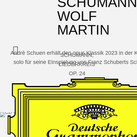
SCHUMAN
WOLF
MARTIN
Andrè Schuen erhält den opus Klassik 2023 in der
SCHUMANN,
solo für seine Einspielung von Franz Schuberts 
LIEDERKREIS
OP. 24
SECHS
MONOLOGE
AUS
JEDERMANN
GESÄNGE