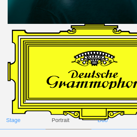
DES
HARFNERS
Andrè Schuen,
Baritone
Daniel Heide,
Piano
GALLERY
Stage
Portrait
Duo