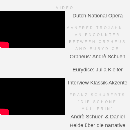
VIDEO
Dutch National Opera
MANFRED TROJAHN –
AN ENCOUNTER
BETWEEN ORPHEUS
AND EURYDICE
Orpheus: Andrè Schuen
Eurydice: Julia Kleiter
Interview Klassik-Akzente
FRANZ SCHUBERTS
"DIE SCHÖNE
MÜLLERIN"
Andrè Schuen & Daniel
Heide über die narrative