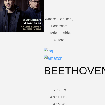
Andrè Schuen,
Baritone
Daniel Heide,
Piano
BEETHOVE
IRISH &
SCOTTISH
SONGS