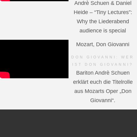
Andrè Schuen & Daniel
Heide – “Tiny Lectures”:
Why the Liederabend
audience is special
Mozart, Don Giovanni
DON GIOVANNI: WER
IST DON GIOVANNI?
Bariton Andrè Schuen
erklärt euch die Titelrolle
aus Mozarts Oper „Don
Giovanni“.