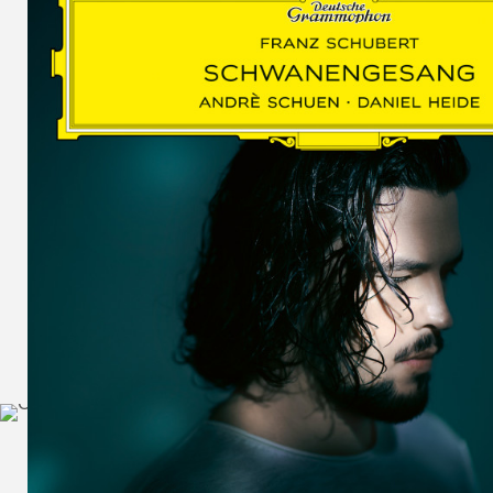
SCHUMAN
WOLF
MARTIN
SCHUMANN,
LIEDERKREIS
OP. 24
SECHS
MONOLOGE
AUS
JEDERMANN
GESÄNGE