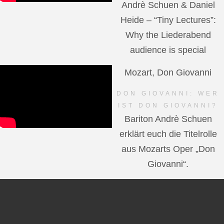
Andrè Schuen & Daniel
Heide – “Tiny Lectures”:
Why the Liederabend
audience is special
Mozart, Don Giovanni
DON GIOVANNI: WER
IST DON GIOVANNI?
Bariton Andrè Schuen
erklärt euch die Titelrolle
aus Mozarts Oper „Don
Giovanni“.