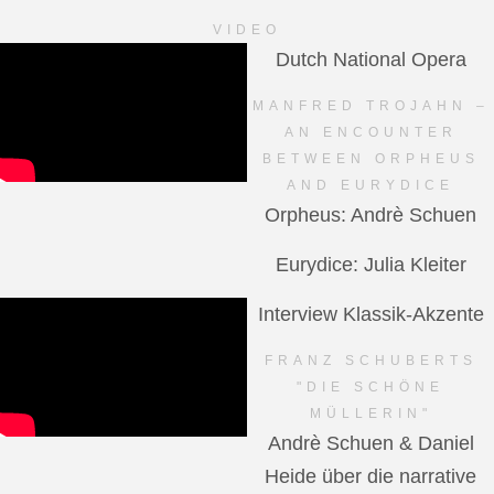
VIDEO
Dutch National Opera
MANFRED TROJAHN –
AN ENCOUNTER
BETWEEN ORPHEUS
AND EURYDICE
Orpheus: Andrè Schuen
Eurydice: Julia Kleiter
Interview Klassik-Akzente
FRANZ SCHUBERTS
"DIE SCHÖNE
MÜLLERIN"
Andrè Schuen & Daniel
Heide über die narrative