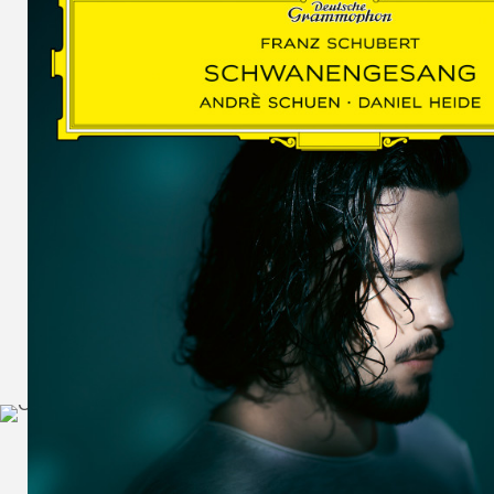
SCHUMAN
WOLF
MARTIN
SCHUMANN,
LIEDERKREIS
OP. 24
SECHS
MONOLOGE
AUS
JEDERMANN
GESÄNGE