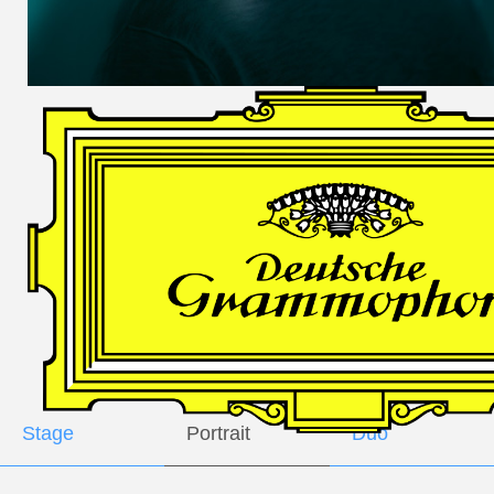
DES
HARFNERS
Andrè Schuen,
Baritone
Daniel Heide,
Piano
GALLERY
Stage
Portrait
Duo