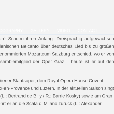
SCOGRAPHY
GALLERY
VIDEO
CONTACT
ndrè Schuen ihren Anfang. Dreisprachig aufgewachsen
talienischen Belcanto über deutsches Lied bis zu großen
m renommierten Mozarteum Salzburg entschied, wo er von
semblemitglied der Oper Graz – heute ist er auf den
 Wiener Staatsoper, dem Royal Opera House Covent
x-en-Provence und Luzern. In der aktuellen Saison singt
L.: Bertrand de Billy / R.: Barrie Kosky) sowie am Gran
rt er an die Scala di Milano zurück (L.: Alexander