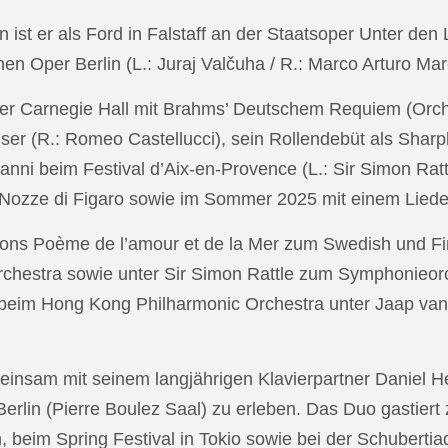
in ist er als Ford in Falstaff an der Staatsoper Unter de
n Oper Berlin (L.: Juraj Valčuha / R.: Marco Arturo Mare
r Carnegie Hall mit Brahms’ Deutschem Requiem (Orchestr
er (R.: Romeo Castellucci), sein Rollendebüt als Shar
anni beim Festival d’Aix-en-Provence (L.: Sir Simon Ra
on Nozze di Figaro sowie im Sommer 2025 mit einem Lied
ons Poème de l’amour et de la Mer zum Swedish und Fi
chestra sowie unter Sir Simon Rattle zum Symphonieorc
 beim Hong Kong Philharmonic Orchestra unter Jaap v
nsam mit seinem langjährigen Klavierpartner Daniel Heid
 Berlin (Pierre Boulez Saal) zu erleben. Das Duo gastier
eim Spring Festival in Tokio sowie bei der Schubertia