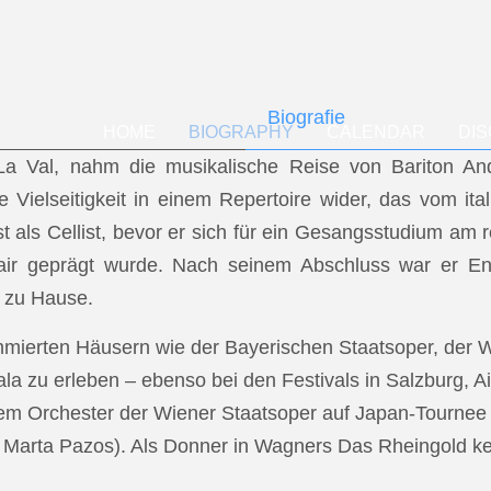
Biografie
HOME
BIOGRAPHY
CALENDAR
DI
f La Val, nahm die musikalische Reise von Bariton A
ese Vielseitigkeit in einem Repertoire wider, das vom i
t als Cellist, bevor er sich für ein Gesangsstudium a
air geprägt wurde. Nach seinem Abschluss war er En
 zu Hause.
mmierten Häusern wie der Bayerischen Staatsoper, der
a zu erleben – ebenso bei den Festivals in Salzburg, Ai
dem Orchester der Wiener Staatsoper auf Japan-Tournee (
.: Marta Pazos). Als Donner in Wagners Das Rheingold keh