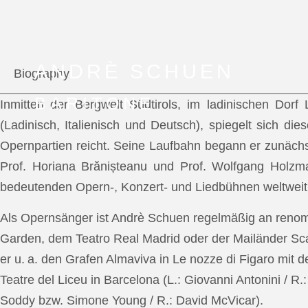
ANDRÈ SCHUEN
Biography
BARITONE
Inmitten der Bergwelt Südtirols, im ladinischen Dor
(Ladinisch, Italienisch und Deutsch), spiegelt sich di
Opernpartien reicht. Seine Laufbahn begann er zunächs
Prof. Horiana Brănișteanu und Prof. Wolfgang Holzm
bedeutenden Opern-, Konzert- und Liedbühnen weltweit
Als Opernsänger ist Andrè Schuen regelmäßig an reno
Garden, dem Teatro Real Madrid oder der Mailänder Scal
er u. a. den Grafen Almaviva in Le nozze di Figaro mit 
Teatre del Liceu in Barcelona (L.: Giovanni Antonini / R
Soddy bzw. Simone Young / R.: David McVicar).