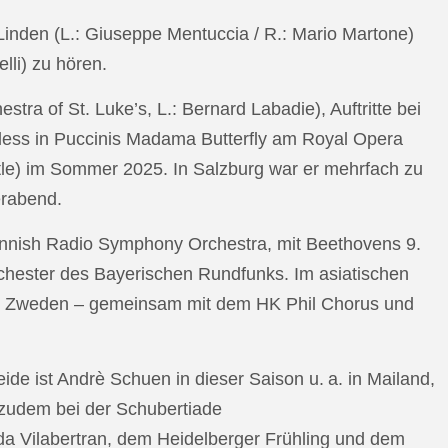
n Linden (L.: Giuseppe Mentuccia / R.: Mario Martone)
lli) zu hören.
a of St. Luke’s, L.: Bernard Labadie), Auftritte bei
pless in Puccinis Madama Butterfly am Royal Opera
ttle) im Sommer 2025. In Salzburg war er mehrfach zu
erabend.
nnish Radio Symphony Orchestra, mit Beethovens 9.
hester des Bayerischen Rundfunks. Im asiatischen
an Zweden – gemeinsam mit dem HK Phil Chorus und
e ist Andrè Schuen in dieser Saison u. a. in Mailand,
t zudem bei der Schubertiade
da Vilabertran, dem Heidelberger Frühling und dem