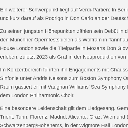
Ein weiterer Schwerpunkt liegt auf Verdi-Partien: In Berl
und kurz darauf als Rodrigo in Don Carlo an der Deutsche
Zu seinen jüngsten Höhepunkten zählen sein Debüt in de
den Münchner Opernfestspielen als Wolfram in Tannhäus
House London sowie die Titelpartie in Mozarts Don Giov
erleben, zuletzt 2023 als Graf in der Neuproduktion v
Im Konzertbereich führten ihn Engagements mit Chauss
Sinfonie unter Andris Nelsons zum Boston Symphony Or
Raum gastiert er mit Vaughan Williams’ Sea Symphony
dem London Philharmonic Choir.
Eine besondere Leidenschaft gilt dem Liedgesang. Gemei
Trient, Turin, Florenz, Madrid, Alicante, Graz, Wien und
Schwarzenberg/Hohenems, in der Wigmore Hall London, b