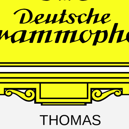
FRANZ
SCHUBERT
Schwanengesang
Andrè Schuen, Baritone
Daniel Heide, Piano
THOMAS