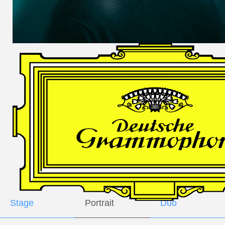
DES
HARFNERS
Andrè Schuen,
Baritone
Daniel Heide,
Piano
GALLERY
Stage
Portrait
Duo