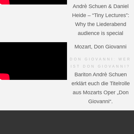
Andrè Schuen & Daniel
Heide – “Tiny Lectures”:
Why the Liederabend
audience is special
Mozart, Don Giovanni
DON GIOVANNI: WER
IST DON GIOVANNI?
Bariton Andrè Schuen
erklärt euch die Titelrolle
aus Mozarts Oper „Don
Giovanni“.