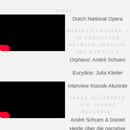
VIDEO
Dutch National Opera
MANFRED TROJAHN –
AN ENCOUNTER
BETWEEN ORPHEUS
AND EURYDICE
Orpheus: Andrè Schuen
Eurydice: Julia Kleiter
Interview Klassik-Akzente
FRANZ SCHUBERTS
"DIE SCHÖNE
MÜLLERIN"
Andrè Schuen & Daniel
Heide über die narrative