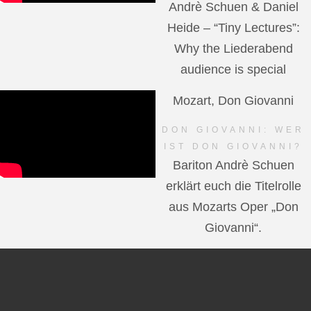
Andrè Schuen & Daniel
Heide – “Tiny Lectures”:
Why the Liederabend
audience is special
Mozart, Don Giovanni
DON GIOVANNI: WER
IST DON GIOVANNI?
Bariton Andrè Schuen
erklärt euch die Titelrolle
aus Mozarts Oper „Don
Giovanni“.