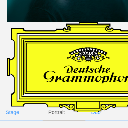
DES
HARFNERS
Andrè Schuen,
Baritone
Daniel Heide,
Piano
GALLERY
Stage
Portrait
Duo