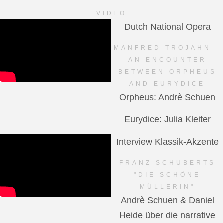
VIDEO
Dutch National Opera
MANFRED TROJAHN –
AN ENCOUNTER
BETWEEN ORPHEUS
AND EURYDICE
Orpheus: Andrè Schuen
Eurydice: Julia Kleiter
Interview Klassik-Akzente
FRANZ SCHUBERTS
"DIE SCHÖNE
MÜLLERIN"
Andrè Schuen & Daniel
Heide über die narrative