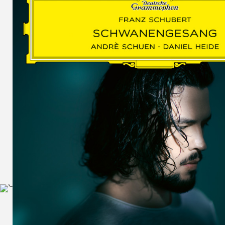
SCHUMAN
WOLF
MARTIN
SCHUMANN,
LIEDERKREIS
OP. 24
SECHS
MONOLOGE
AUS
JEDERMANN
GESÄNGE