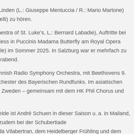
n Linden (L.: Giuseppe Mentuccia / R.: Mario Martone)
lli) zu hören.
a of St. Luke’s, L.: Bernard Labadie), Auftritte bei
pless in Puccinis Madama Butterfly am Royal Opera
ttle) im Sommer 2025. In Salzburg war er mehrfach zu
erabend.
nnish Radio Symphony Orchestra, mit Beethovens 9.
hester des Bayerischen Rundfunks. Im asiatischen
an Zweden – gemeinsam mit dem HK Phil Chorus und
e ist Andrè Schuen in dieser Saison u. a. in Mailand,
t zudem bei der Schubertiade
da Vilabertran, dem Heidelberger Frühling und dem