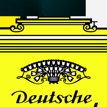
FRANZ
SCHUBERT
Schwanengesang
Andrè Schuen, Baritone
Daniel Heide, Piano