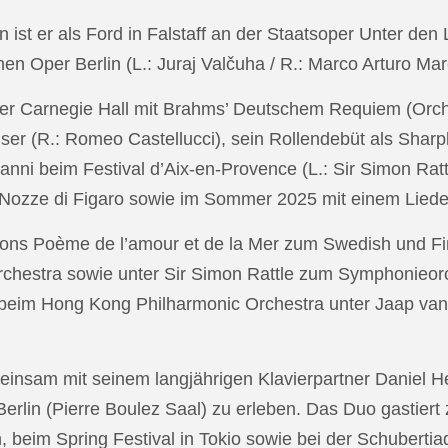
in ist er als Ford in Falstaff an der Staatsoper Unter de
n Oper Berlin (L.: Juraj Valčuha / R.: Marco Arturo Mare
r Carnegie Hall mit Brahms’ Deutschem Requiem (Orchestr
er (R.: Romeo Castellucci), sein Rollendebüt als Shar
anni beim Festival d’Aix-en-Provence (L.: Sir Simon Ra
on Nozze di Figaro sowie im Sommer 2025 mit einem Lied
ons Poème de l’amour et de la Mer zum Swedish und Fi
chestra sowie unter Sir Simon Rattle zum Symphonieorc
 beim Hong Kong Philharmonic Orchestra unter Jaap v
nsam mit seinem langjährigen Klavierpartner Daniel Heid
 Berlin (Pierre Boulez Saal) zu erleben. Das Duo gastier
eim Spring Festival in Tokio sowie bei der Schubertia