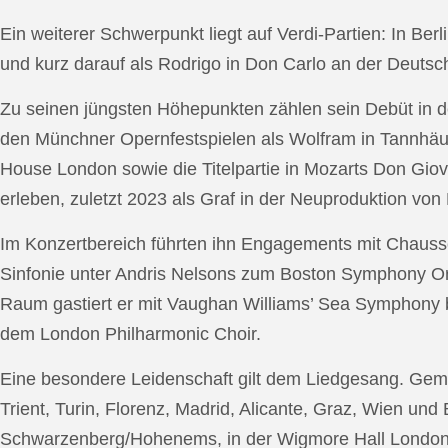
Ein weiterer Schwerpunkt liegt auf Verdi-Partien: In Berl
und kurz darauf als Rodrigo in Don Carlo an der Deutsche
Zu seinen jüngsten Höhepunkten zählen sein Debüt in de
den Münchner Opernfestspielen als Wolfram in Tannhäus
House London sowie die Titelpartie in Mozarts Don Giov
erleben, zuletzt 2023 als Graf in der Neuproduktion v
Im Konzertbereich führten ihn Engagements mit Chauss
Sinfonie unter Andris Nelsons zum Boston Symphony Or
Raum gastiert er mit Vaughan Williams’ Sea Symphony
dem London Philharmonic Choir.
Eine besondere Leidenschaft gilt dem Liedgesang. Gemei
Trient, Turin, Florenz, Madrid, Alicante, Graz, Wien und
Schwarzenberg/Hohenems, in der Wigmore Hall London, b