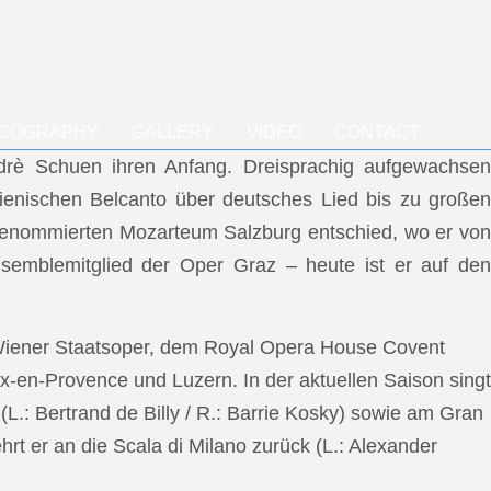
SCOGRAPHY
GALLERY
VIDEO
CONTACT
ndrè Schuen ihren Anfang. Dreisprachig aufgewachsen
talienischen Belcanto über deutsches Lied bis zu großen
m renommierten Mozarteum Salzburg entschied, wo er von
semblemitglied der Oper Graz – heute ist er auf den
 Wiener Staatsoper, dem Royal Opera House Covent
x-en-Provence und Luzern. In der aktuellen Saison singt
L.: Bertrand de Billy / R.: Barrie Kosky) sowie am Gran
rt er an die Scala di Milano zurück (L.: Alexander