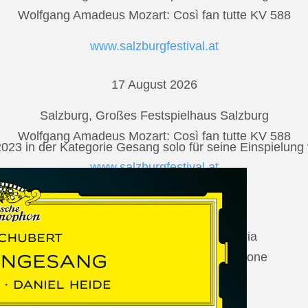
Wolfgang Amadeus Mozart: Così fan tutte KV 588
www.salzburgfestival.at
17 August 2026
Salzburg, Großes Festspielhaus Salzburg
Wolfgang Amadeus Mozart: Così fan tutte KV 588
2023 in der Kategorie Gesang solo für seine Einspielu
www.salzburgfestival.at
20 August 2026
Vilabertran, Canònica de Santa Maria
Johannes Brahms: Die schöne Magelone
www.schubertiada.cat