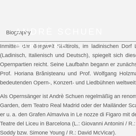
ANDRÈ SCHUEN
Biography
BARITONE
Inmitten der Bergwelt Südtirols, im ladinischen Dor
(Ladinisch, Italienisch und Deutsch), spiegelt sich di
Opernpartien reicht. Seine Laufbahn begann er zunächs
Prof. Horiana Brănișteanu und Prof. Wolfgang Holzm
bedeutenden Opern-, Konzert- und Liedbühnen weltweit
Als Opernsänger ist Andrè Schuen regelmäßig an reno
Garden, dem Teatro Real Madrid oder der Mailänder Scal
er u. a. den Grafen Almaviva in Le nozze di Figaro mit 
Teatre del Liceu in Barcelona (L.: Giovanni Antonini / R
Soddy bzw. Simone Young / R.: David McVicar).