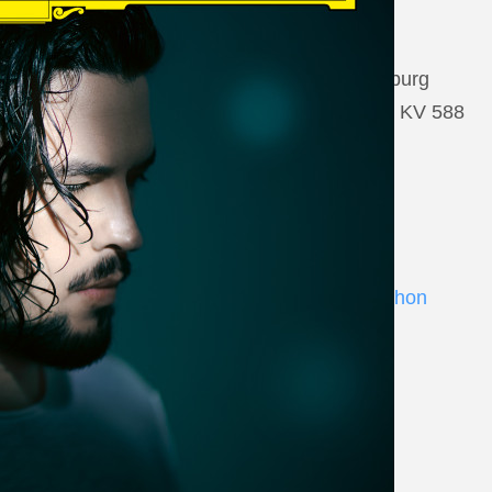
22 August 2026
Salzburg, Großes Festspielhaus Salzburg
Wolfgang Amadeus Mozart: Così fan tutte KV 588
www.salzburgfestival.at
Andrè Schuen at Deutsche Grammophon