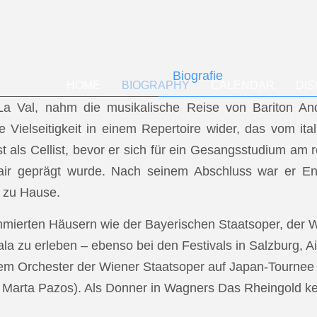
Biografie
HOME
BIOGRAPHY
CALENDAR
DI
f La Val, nahm die musikalische Reise von Bariton A
ese Vielseitigkeit in einem Repertoire wider, das vom i
t als Cellist, bevor er sich für ein Gesangsstudium a
air geprägt wurde. Nach seinem Abschluss war er En
 zu Hause.
mmierten Häusern wie der Bayerischen Staatsoper, der
a zu erleben – ebenso bei den Festivals in Salzburg, Ai
dem Orchester der Wiener Staatsoper auf Japan-Tournee (
.: Marta Pazos). Als Donner in Wagners Das Rheingold keh