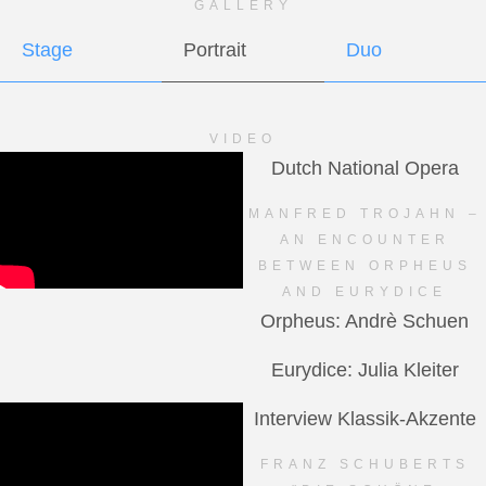
GALLERY
Stage
Portrait
Duo
VIDEO
Dutch National Opera
MANFRED TROJAHN –
AN ENCOUNTER
BETWEEN ORPHEUS
AND EURYDICE
Orpheus: Andrè Schuen
Eurydice: Julia Kleiter
Interview Klassik-Akzente
FRANZ SCHUBERTS