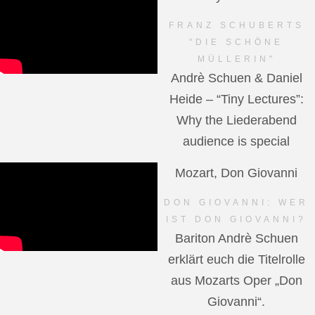
FRANZ SCHUBERTS
"DIE SCHÖNE
MÜLLERIN"
Andrè Schuen & Daniel
Heide – “Tiny Lectures”:
Why the Liederabend
audience is special
Mozart, Don Giovanni
DON GIOVANNI: WER
IST DON GIOVANNI?
Bariton Andrè Schuen
erklärt euch die Titelrolle
aus Mozarts Oper „Don
Giovanni“.